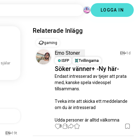
LOGGA IN
Relaterade Inlägg
gaming
Emo Stoner
EN
1d
ISFP
Tvillingarna
 själar
Söker vänner+ -Ny här-
Endast intresserad av tjejer att prata 
med, kanske spela videospel 
tillsammans.

Tveka inte att skicka ett meddelande 
om du är intresserad

Udda personer är alltid välkomna
0
1
EN
19t