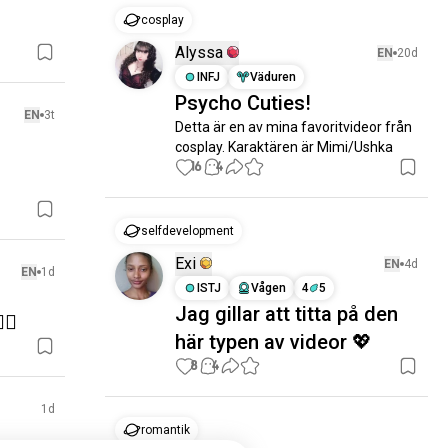
cosplay
Alyssa
EN
20d
INFJ
Väduren
Psycho Cuties!
EN
3t
Detta är en av mina favoritvideor från 
cosplay. Karaktären är Mimi/Ushka
16
4
selfdevelopment
Exi
EN
4d
EN
1d
ISTJ
Vågen
4
5
Jag gillar att titta på den
☝🏻
här typen av videor 💖
8
4
1d
romantik