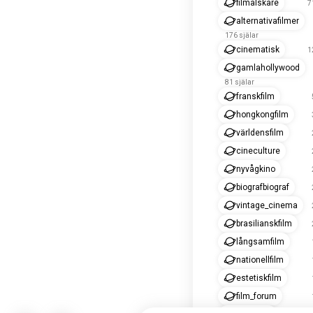
filmälskare
7
alternativafilmer
176 själar
cinematisk
1
gamlahollywood
81 själar
franskfilm
hongkongfilm
världensfilm
cineculture
nyvågkino
biografbiograf
vintage_cinema
brasilianskfilm
långsamfilm
nationellfilm
estetiskfilm
film_forum