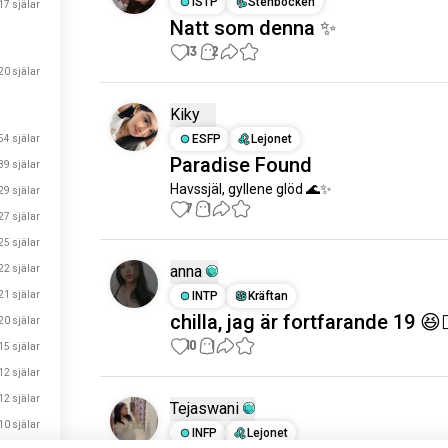
ISTP
Stenbocken
17 själar
Natt som denna ✨
13
2
20 själar
Kiky
ESFP
Lejonet
54 själar
Paradise Found
39 själar
Havssjäl, gyllene glöd 🌊✨
29 själar
7
1
27 själar
25 själar
anna
22 själar
21 själar
INTP
Kräftan
chilla, jag är fortfarande 19 😆
20 själar
10
1
15 själar
12 själar
12 själar
Tejaswani
10 själar
INFP
Lejonet