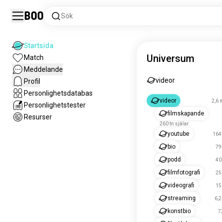
Boo
Sök
Startsida
Universum
Match
Meddelande
videor
Profil
Personlighetsdatabas
videor
2,6 
Personlighetstester
filmskapande
Resurser
260 tn själar
youtube
164 
bio
79
podd
40
filmfotografi
25
videografi
15
streaming
6,2
konstbio
7