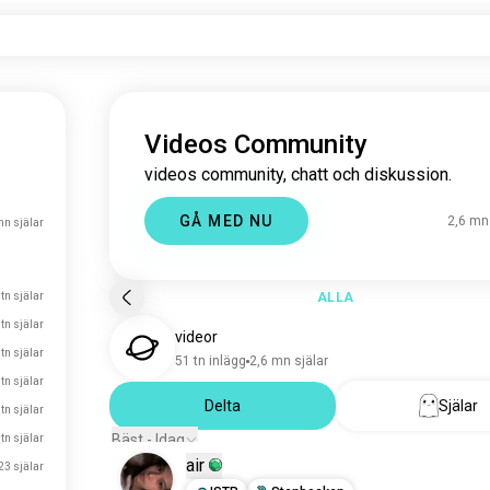
Videos Community
videos community, chatt och diskussion.
GÅ MED NU
2,6 mn
mn själar
tn själar
ALLA
 tn själar
videor
 tn själar
51 tn inlägg
2,6 mn själar
 tn själar
Delta
Själar
 tn själar
Bäst - Idag
 tn själar
air
23 själar