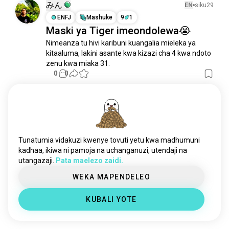
みん
EN
siku29
battleroyale
nafsi 133
ENFJ
Mashuke
9
1
nwo
nafsi 96
Maski ya Tiger imeondolewa😭
rhearipley
nafsi 79
Nimeanza tu hivi karibuni kuangalia mieleka ya 
harakatiwrestling
nafsi 59
kitaaluma, lakini asante kwa kizazi cha 4 kwa ndoto 
romanreigns
zenu kwa miaka 31.
nafsi 43
0
0
cmpunk
nafsi 39
johncena
nafsi 36
aliyah
nafsi 35
David
EN
miezi3
alexabliss
nafsi 19
ISTP
Simba
WrestleMania wikendi!
wwebayley
nafsi 16
Tunatumia vidakuzi kwenye tovuti yetu kwa madhumuni
randyorton
nafsi 10
Usiku wa WrestleMania 1 ni leo! Kujiandaa kwa 
kadhaa, ikiwa ni pamoja na uchanganuzi, utendaji na
onyesho hili hakukuwa bora sana lakini natumai ni 
sethrollins
nafsi 9
utangazaji.
Pata maelezo zaidi.
furaha kuangalia. Kuna mechi chache tu ambazo 
lita
nafsi 7
ninatarajia. Brock Lesnar dhidi ya Oba Femi, CM 
WEKA MAPENDELEO
livmorgan
nafsi 7
Punk dhidi ya Roman Reigns na mechi ya ngazi ya 
IC. Nilikuwa nikisubiri Randy Orton dhidi ya Cody 
beckylynch
nafsi 6
KUBALI YOTE
Rhodes...
 soma zaidi
biancabelair
nafsi 6
2
1
kurudi
nafsi 5