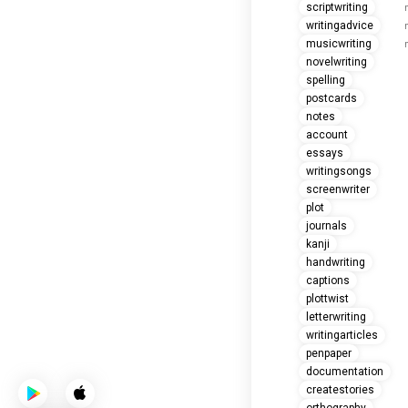
scriptwriting
writingadvice
musicwriting
novelwriting
spelling
postcards
notes
account
essays
writingsongs
screenwriter
plot
journals
kanji
handwriting
captions
plottwist
letterwriting
writingarticles
penpaper
documentation
createstories