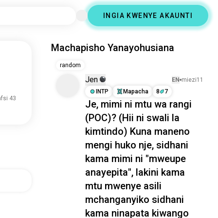
INGIA KWENYE AKAUNTI
Machapisho Yanayohusiana
random
Jen
EN
miezi11
INTP
Mapacha
8
7
fsi 43
Je, mimi ni mtu wa rangi
(POC)? (Hii ni swali la
kimtindo) Kuna maneno
mengi huko nje, sidhani
kama mimi ni "mweupe
anayepita", lakini kama
mtu mwenye asili
mchanganyiko sidhani
kama ninapata kiwango