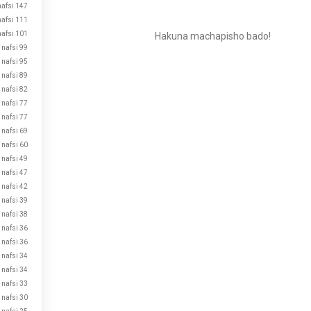
nafsi 147
nafsi 111
nafsi 101
Hakuna machapisho bado!
nafsi 99
nafsi 95
nafsi 89
nafsi 82
Kutana na Watu Wapya
nafsi 77
VIPAKUZI
50,000,000+
nafsi 77
nafsi 69
nafsi 60
nafsi 49
nafsi 47
nafsi 42
nafsi 39
nafsi 38
nafsi 36
nafsi 36
nafsi 34
nafsi 34
nafsi 33
nafsi 30