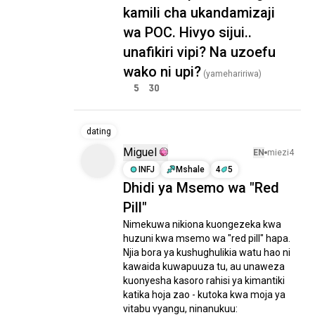
kamili cha ukandamizaji
wa POC. Hivyo sijui..
unafikiri vipi? Na uzoefu
wako ni upi?
(yamehaririwa)
5
30
dating
Miguel
EN
miezi4
INFJ
Mshale
4
5
Dhidi ya Msemo wa "Red
Pill"
Nimekuwa nikiona kuongezeka kwa 
huzuni kwa msemo wa "red pill" hapa. 
Njia bora ya kushughulikia watu hao ni 
kawaida kuwapuuza tu, au unaweza 
kuonyesha kasoro rahisi ya kimantiki 
katika hoja zao - kutoka kwa moja ya 
vitabu vyangu, ninanukuu:
