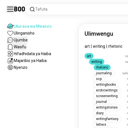
Boo
Tafuta
Ukurasa wa Mwanzo
Ulimwengu
Ulinganisho
Ujumbe
art
|
writing
|
rhetoric
Wasifu
Hifadhidata ya Haiba
art
na
Majaribio ya Haiba
writing
na
Nyenzo
rhetoric
journaling
nafs
scp
writingbooks
eroticwritings
screenwriting
journal
writingstories
diary
writingfantasy
letters