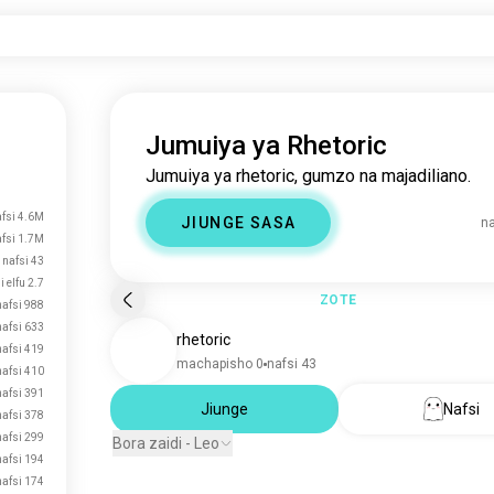
Jumuiya ya Rhetoric
Jumuiya ya rhetoric, gumzo na majadiliano.
fsi 4.6M
JIUNGE SASA
na
fsi 1.7M
nafsi 43
i elfu 2.7
ZOTE
nafsi 988
nafsi 633
rhetoric
nafsi 419
machapisho 0
nafsi 43
nafsi 410
nafsi 391
Jiunge
Nafsi
nafsi 378
nafsi 299
Bora zaidi - Leo
nafsi 194
nafsi 174