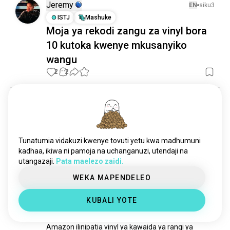
teknovinyl
nafsi 1
Jeremy
EN
siku3
ISTJ
Mashuke
Moja ya rekodi zangu za vinyl bora
10 kutoka kwenye mkusanyiko
wangu
2
2
Lelan
EN
miezi1
INFP
Ndoo
Jinsi ya kuwa binadamu na
Tunatumia vidakuzi kwenye tovuti yetu kwa madhumuni
wanyama wa kioo
kadhaa, ikiwa ni pamoja na uchanganuzi, utendaji na
5
3
utangazaji.
Pata maelezo zaidi.
WEKA MAPENDELEO
Luke
EN
miezi12
KUBALI YOTE
INTJ
Mashuke
Wakati wa tatu ni wa bahati.
Amazon ilinipatia vinyl ya kawaida ya rangi ya 