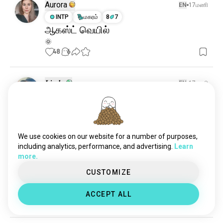
தாவரங்கள்
30ஆ ஆன்மாக்கள்
Aurora
EN
17மணி
வேட்டை
12ஆ ஆன்மாக்கள்
INTP
மகரம்
8
7
ஆகஸ்ட் வெயில்
நட்சத்திரங்களைப்பார்ப்பது
11ஆ ஆன்மாக்கள்
🌞
பூங்காக்கள்
3.2ஆ ஆன்மாக்கள்
48
6
செயல்பாடு
1.2ஆ ஆன்மாக்கள்
வாழ்வாளர்
297 ஆன்மாக்கள்
𝑳𝒊𝒏𝒅𝒂
EN
17மணி
ENFJ
ரிஷபம்
1
2
காலநிலை மிகவும் வெப்பமாக உள்ளது.
🥵
16
3
We use cookies on our website for a number of purposes,
including analytics, performance, and advertising.
Learn
more.
Kim
EN
1நா
CUSTOMIZE
ISTJ
மீனம்
பாருங்கள்
ACCEPT ALL
19
5