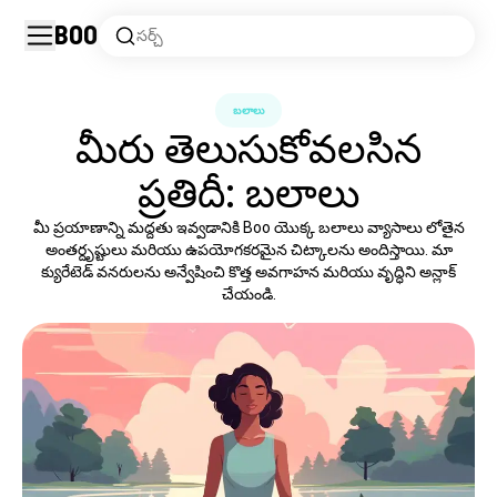
Boo
సర్చ్
బలాలు
మీరు తెలుసుకోవలసిన
ప్రతిదీ: బలాలు
మీ ప్రయాణాన్ని మద్దతు ఇవ్వడానికి Boo యొక్క బలాలు వ్యాసాలు లోతైన
అంతర్దృష్టులు మరియు ఉపయోగకరమైన చిట్కాలను అందిస్తాయి. మా
క్యురేటెడ్ వనరులను అన్వేషించి కొత్త అవగాహన మరియు వృద్ధిని అన్లాక్
చేయండి.