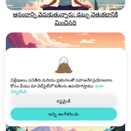
ఆనందాన్ని వెదుకుతున్నారు: డబ్బు వెతుకటానికి
మించినది
విశ్లేషణలు, పనితీరు మరియు ప్రకటనలతో సహా అనేక ప్రయోజనాల
కోసం మేము మా వెబ్‌సైట్‌లో కుకీలను ఉపయోగిస్తాము.
ఇంకా
విఫలతను ఇంధనంగా మారుస్తూ: మీ జీవితాన్ని
నేర్చుకోండి.
వేగవంతం చేసే 10 వ్యూహాలు
కస్టమైజ్
అన్ని అంగీకరించు