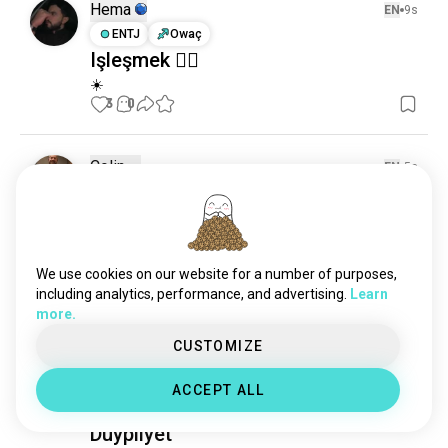
Hema
EN
9s
ENTJ
Owaç
Işleşmek 🏋️‍♀️
☀️
3
0
Colin
EN
5s
ISTP
Öküz
Gije gym
Bugün biraz bejergi we aşakda duýýardym, şonuň 
üçin şol negatiw duýgulary pozitiw peýdalara 
We use cookies on our website for a number of purposes,
öwürmek üçin ädim etdim. Ýöriň, gym-a giriň, näme 
including analytics, performance, and advertising.
Learn
gerek bolsa. Işjeň boluň we zatlar gowulaşar.
more.
1
0
CUSTOMIZE
Arslaan
EN
1g
ACCEPT ALL
INTJ
Owaç
Düýpliýet