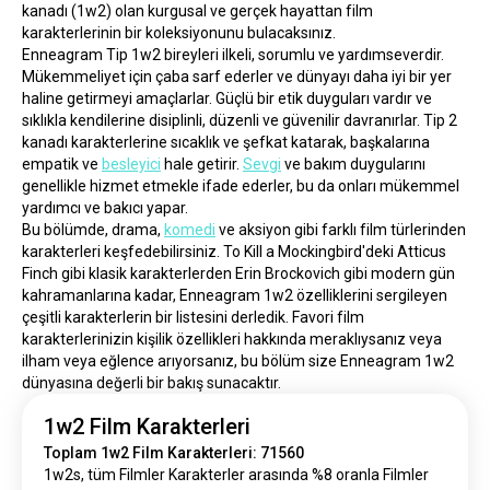
kanadı (1w2) olan kurgusal ve gerçek hayattan film 
karakterlerinin bir koleksiyonunu bulacaksınız.
Enneagram Tip 1w2 bireyleri ilkeli, sorumlu ve yardımseverdir. 
Mükemmeliyet için çaba sarf ederler ve dünyayı daha iyi bir yer 
haline getirmeyi amaçlarlar. Güçlü bir etik duyguları vardır ve 
sıklıkla kendilerine disiplinli, düzenli ve güvenilir davranırlar. Tip 2 
kanadı karakterlerine sıcaklık ve şefkat katarak, başkalarına 
empatik ve 
besleyici
 hale getirir. 
Sevgi
 ve bakım duygularını 
genellikle hizmet etmekle ifade ederler, bu da onları mükemmel 
yardımcı ve bakıcı yapar.
Bu bölümde, drama, 
komedi
 ve aksiyon gibi farklı film türlerinden 
karakterleri keşfedebilirsiniz. To Kill a Mockingbird'deki Atticus 
Finch gibi klasik karakterlerden Erin Brockovich gibi modern gün 
kahramanlarına kadar, Enneagram 1w2 özelliklerini sergileyen 
çeşitli karakterlerin bir listesini derledik. Favori film 
karakterlerinizin kişilik özellikleri hakkında meraklıysanız veya 
ilham veya eğlence arıyorsanız, bu bölüm size Enneagram 1w2 
dünyasına değerli bir bakış sunacaktır.
1w2 Film Karakterleri
Toplam 1w2 Film Karakterleri: 71560
1w2s, tüm Filmler Karakterler arasında %8 oranla Filmler