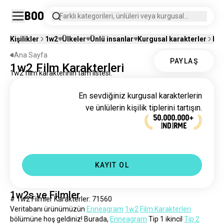
Boo
Farklı kategorileri, ünlüleri veya kurgusal
karakterleri arayın.
Kişilikler
1w2
Ülkeler
Ünlü insanlar
Kurgusal karakterler
Fil
Ana Sayfa
PAYLAŞ
1w2 Film Karakterleri
1w2 film karakterinin tam listesi.
En sevdiğiniz kurgusal karakterlerin
ve ünlülerin kişilik tiplerini tartışın.
50.000.000+
İNDİRME
KAYIT OL
1w2s ve Filmler
# 1w2 Filmler Karakterler: 71560
Veritabanı ürünümüzün 
Enneagram
1w2
Film Karakterleri
bölümüne hoş geldiniz! Burada, 
Enneagram
 Tip 1 ikincil 
Tip 2