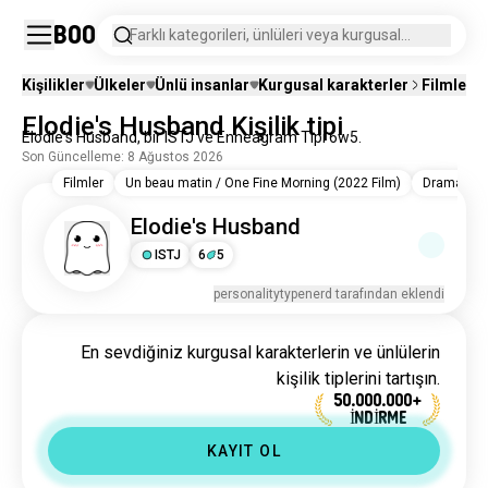
Boo
Farklı kategorileri, ünlüleri veya kurgusal
karakterleri arayın.
Kişilikler
Ülkeler
Ünlü insanlar
Kurgusal karakterler
Filmler
Elodie's Husband Kişilik tipi
Elodie's Husband, bir ISTJ ve Enneagram Tipi 6w5.
Son Güncelleme: 8 Ağustos 2026
Filmler
Un beau matin / One Fine Morning (2022 Film)
Drama
Elodie's Husband
ISTJ
6
5
personalitytypenerd tarafından eklendi
En sevdiğiniz kurgusal karakterlerin ve ünlülerin
kişilik tiplerini tartışın.
50.000.000+
İNDİRME
KAYIT OL