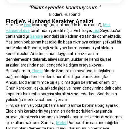
"Bilinmeyenden korkmuyorum."
Elodie's Husband
Elodie's Husband Karakter Analizi
Film "One 
Fine
 Morning" (orijinal adı: "Un beau matin"), 
Mia 
Hansen-Løve
 tarafından yönetilmiştir ve hikaye, 
Léa
 Seydoux'un 
canlandırdığı 
Sandra
 adındaki bir kadının etrafında dönmektedir. 
Yaşlanan babasının hastalığı ile başa çıkmaya çalışan şefkatli bir 
anne olarak Sandra, aşk ve kaybın karmaşasında yol alırken 
kendini bulur. Anlatım, onun duygusal manzarasına 
derinlemesine dalarak, ailevi sorumlulukları ile kendi kişisel 
arzuları arasında nasıl dengede kaldığını ortaya koyar.
Bu bağlamda, 
Elodie
 filmde Sandra'nın hayatındaki ilişkilerin 
bağlantılılığını temsil eden önemli bir figür olarak öne çıkar. 
Ancak, Elodie'nin filmde bir eşi olmadığını belirtmek önemlidir. 
Onun karakteri, aşka, arkadaşlığa ve insan deneyimine dair daha 
kapsamlı bir keşfin parçası olarak hizmet ederken, Sandra'nın 
yolculuğu merkez sahnede yer alır.
Film, özlem ve yoldaşlık temalarını zarifçe birbirine bağlayarak, 
Elodie'nin karakterini yaşamın en derin zorlukları karşısında 
ortaya çıkabilecek romantik karışıklıkların inceliklerini örneklemek 
için kullanmaktadır. Sandra, 
Melvil
 Poupaud'un canlandırdığı bir 
filozof olan Clément'a karşı duygu durumunu yönetmeye 