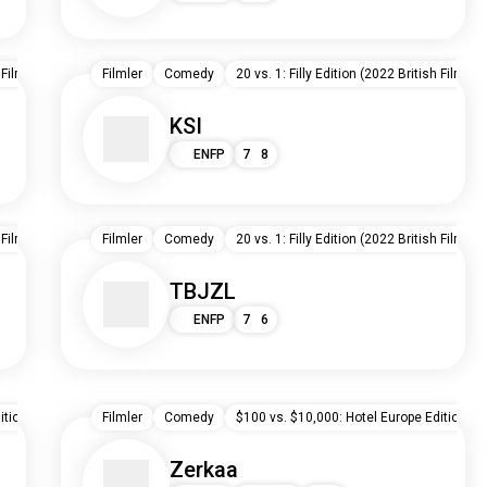
 Film)
UK
Filmler
Comedy
20 vs. 1: Filly Edition (2022 British Film)
KSI
ENFP
7
8
 Film)
UK
Filmler
Comedy
20 vs. 1: Filly Edition (2022 British Film)
TBJZL
ENFP
7
6
tion (2022 British Film)
Filmler
UK
Comedy
$100 vs. $10,000: Hotel Europe Edition (20
Zerkaa