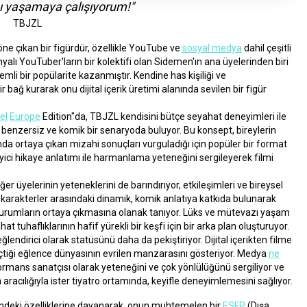
mı yaşamaya çalışıyorum!"
TBJZL
ne çıkan bir figürdür, özellikle YouTube ve 
sosyal medya
 dahil çeşitli 
anyalı YouTuber'ların bir kolektifi olan Sidemen'ın ana üyelerinden biri 
mli bir popülarite kazanmıştır. Kendine has kişiliği ve 
r bağ kurarak onu dijital içerik üretimi alanında sevilen bir figür 
el
Europe
 Edition"da, TBJZL kendisini bütçe seyahat deneyimleri ile 
 benzersiz ve komik bir senaryoda buluyor. Bu konsept, bireylerin 
da ortaya çıkan mizahi sonuçları vurguladığı için popüler bir format 
eyici hikaye anlatımı ile harmanlama yeteneğini sergileyerek filmi 
 üyelerinin yeteneklerini de barındırıyor, etkileşimleri ve bireysel 
 Bu karakterler arasındaki dinamik, komik anlatıya katkıda bulunarak 
eli durumların ortaya çıkmasına olanak tanıyor. Lüks ve mütevazı yaşam 
t tuhaflıklarının hafif yürekli bir keşfi için bir arka plan oluşturuyor.
lendirici olarak statüsünü daha da pekiştiriyor. Dijital içerikten filme 
geçtiği eğlence dünyasının evrilen manzarasını gösteriyor. Medya 
ne
formans sanatçısı olarak yeteneğini ve çok yönlülüğünü sergiliyor ve 
n aracılığıyla ister tiyatro ortamında, keyifle deneyimlemesini sağlıyor.
indeki özelliklerine dayanarak, onun muhtemelen bir 
ESFP
 (Dışa 