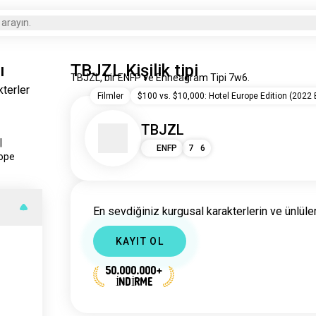
 arayın.
ı
TBJZL Kişilik tipi
TBJZL, bir ENFP ve Enneagram Tipi 7w6.
kterler
Filmler
$100 vs. $10,000: Hotel Europe Edition (2022 B
TBJZL
|
ENFP
7
6
rope
En sevdiğiniz kurgusal karakterlerin ve ünlülerin 
KAYIT OL
50.000.000+
İNDİRME