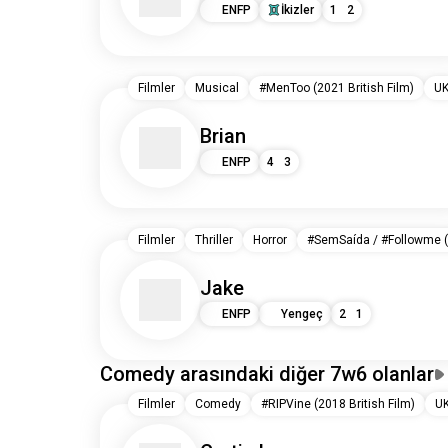
ENFP
İkizler
1
2
Filmler
Musical
#MenToo (2021 British Film)
U
Brian
ENFP
4
3
Filmler
Thriller
Horror
#SemSaída / #Followme (
Jake
ENFP
Yengeç
2
1
Comedy arasındaki diğer 7w6 olanlar
Filmler
Comedy
#RIPVine (2018 British Film)
U