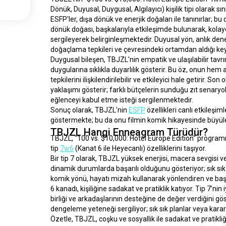
Dönük, Duyusal, Duygusal, Algılayıcı) kişilik tipi olarak sın
ESFP'ler, dışa dönük ve enerjik doğaları ile tanınırlar; bu
dönük doğası, başkalarıyla etkileşimde bulunarak, kolayc
sergileyerek belirginleşmektedir. Duyusal yön, anlık dene
doğaçlama tepkileri ve çevresindeki ortamdan aldığı keyi
Duygusal bileşen, TBJZL'nin empatik ve ulaşılabilir tavr
duygularına sıklıkla duyarlılık gösterir. Bu öz, onun hem a
tepkilerini ilişkilendirilebilir ve etkileyici hale getirir. S
yaklaşımı gösterir; farklı bütçelerin sunduğu zıt senaryol
eğlenceyi kabul etme isteği sergilenmektedir.
Sonuç olarak, TBJZL'nin 
ESFP
 özellikleri canlı etkileş
göstermekte; bu da onu filmin komik hikayesinde büyüleyi
TBJZL Hangi Enneagram Türüdür?
TBJZL, "100 vs. $10,000: Hotel Europe Edition" programın
tip 
7w6
 (Kanat 6 ile Heyecanlı) özelliklerini taşıyor.
Bir tip 7 olarak, TBJZL yüksek enerjisi, macera sevgisi ve 
dinamik durumlarda başarılı olduğunu gösteriyor; sık sık
komik yönü, hayatı mizah kullanarak yönlendiren ve başkal
6 kanadı, kişiliğine sadakat ve pratiklik katıyor. Tip 7'ni
birliği ve arkadaşlarının desteğine de değer verdiğini gö
dengeleme yeteneği sergiliyor; sık sık planlar veya kara
Özetle, TBJZL, coşku ve sosyallik ile sadakat ve pratikliği