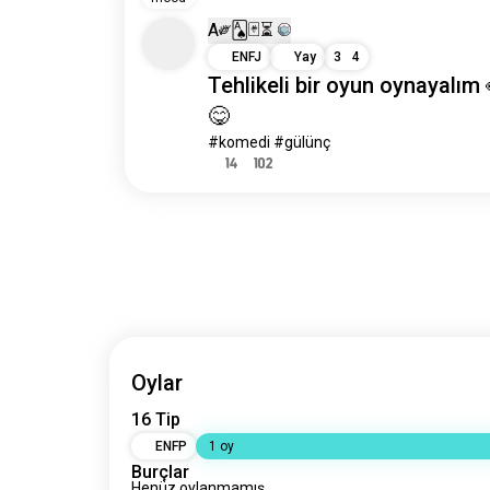
A༗🂡🃏⏳
ENFJ
Yay
3
4
Tehlikeli bir oyun oynayalım
😋
#komedi #gülünç
14
102
Oylar
16 Tip
ENFP
1 oy
Burçlar
Henüz oylanmamış