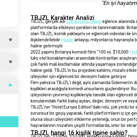
"En iyi hayatı
TBJZL Karakter Analizi
TBJZL, gerçek adı 
Tobi Brown
, 
online
 eğlence alanında ö
platformlarda etkileyici içerikleri ile tanınmaktadır. Brit
olan TBJZL, komik yaklaşımı ve eğlenceli videoları ile öne
ilişkilendirilebilir 
mizah
 anlayışı, milyonlarca hayranıyla bi
haline getirmiştir.
2022 yapımı Britanya komedi filmi "100 vs. $10,000: 
Hot
lüks otel konaklamaları arasındaki kontrastları araştıran
çok farklı mali kısıtlamalar altında yaşamaya zorlandığın
haline geldi. TBJZL’in bu projedeki katılımı, mizahı etkil
izleyiciler için eğlenceli bir deneyim haline getiriyor.
Film yalnızca TBJZL’i değil, aynı zamanda Sidemen'ın diğer
kişilikleri aracılığıyla komedi unsurlarını güçlendiriyor.
izleyicilerin çevrimiçi kişilikleriyle tanıdık olan eğlenc
konularındaki farklı bakış açıları, değer, deneyim ve seyaha
TBJZL'nin "Hotel Europe Edition"daki rolü, çok yönlü bir eğ
sorunsuz bir geçiş yaparak, farklı platformların iç içe 
olursa olsun izleyicileri etkileme yeteneği, onun bir per
hayranlarının mizahını çeşitli formatlarda, ister bir ekra
TBJZL hangi 16 kişilik tipine sahip?
TBJZL'nin "$100 vs. $10,000: Hotel Europe Edition" film