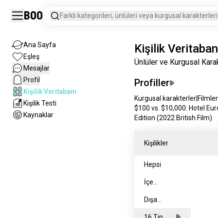
Boo
Farklı kategorileri, ünlüleri veya kurgusal karakterleri
Ana Sayfa
Kişilik Veritaban
Eşleş
Ünlüler ve Kurgusal Kara
Mesajlar
Profil
Profiller
Kişilik Veritabanı
Kurgusal karakterler
|
Filmler
Kişilik Testi
$100 vs. $10,000: Hotel Eu
Kaynaklar
Edition (2022 British Film)
Kişilikler
Hepsi
İçe
dönükler
Dışa
dönükler
16 Tip