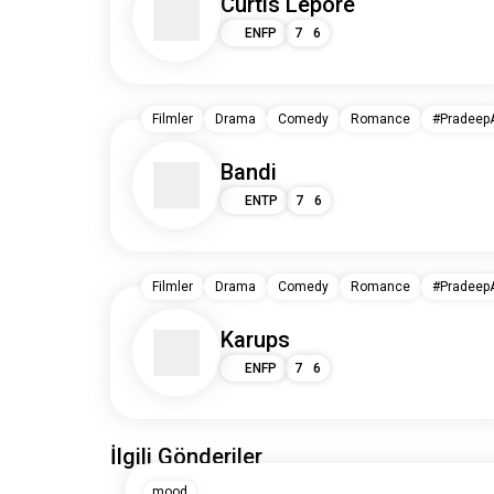
Curtis Lepore
ENFP
7
6
Filmler
Drama
Comedy
Romance
#PradeepA
Bandi
ENTP
7
6
Filmler
Drama
Comedy
Romance
#PradeepA
Karups
ENFP
7
6
İlgili Gönderiler
mood