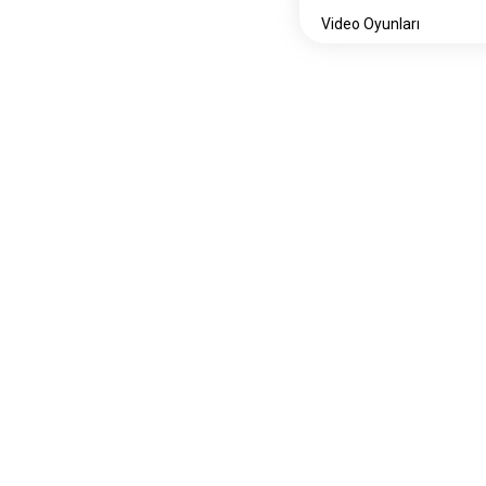
İş Hayatı
Video Oyunları