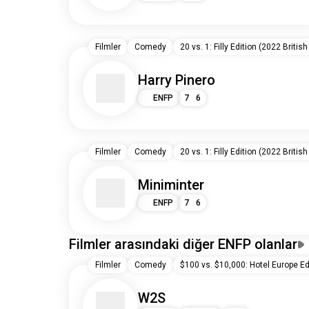
Filmler
Comedy
20 vs. 1: Filly Edition (2022 British
Harry Pinero
ENFP
7
6
Filmler
Comedy
20 vs. 1: Filly Edition (2022 British
Miniminter
ENFP
7
6
Filmler arasındaki diğer ENFP olanlar
Filmler
Comedy
$100 vs. $10,000: Hotel Europe Edi
W2S