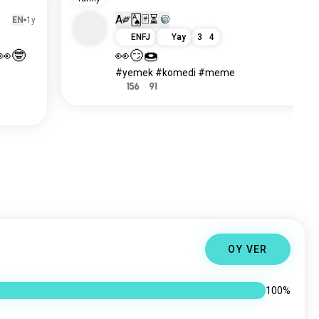
A༗🂡🃏⏳
EN
1y
E
ENFJ
Yay
3
4
 👀🤓
👀😏🍩
#yemek #komedi #meme
156
91
OY VER
100%