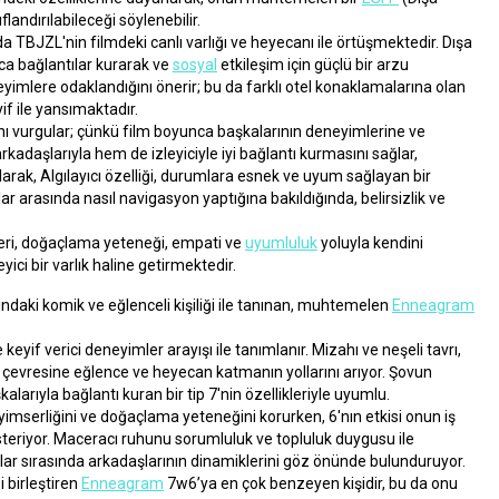
ıflandırılabileceği söylenebilir.
 da TBJZL'nin filmdeki canlı varlığı ve heyecanı ile örtüşmektedir. Dışa 
a bağlantılar kurarak ve 
sosyal
 etkileşim için güçlü bir arzu 
yimlere odaklandığını önerir; bu da farklı otel konaklamalarına olan 
f ile yansımaktadır.
ını vurgular; çünkü film boyunca başkalarının deneyimlerine ve 
rkadaşlarıyla hem de izleyiciyle iyi bağlantı kurmasını sağlar, 
on olarak, Algılayıcı özelliği, durumlara esnek ve uyum sağlayan bir 
ar arasında nasıl navigasyon yaptığına bakıldığında, belirsizlik ve 
imleri, doğaçlama yeteneği, empati ve 
uyumluluk
 yoluyla kendini 
ci bir varlık haline getirmektedir.
daki komik ve eğlenceli kişiliği ile tanınan, muhtemelen 
Enneagram
keyif verici deneyimler arayışı ile tanımlanır. Mizahı ve neşeli tavrı, 
 çevresine eğlence ve heyecan katmanın yollarını arıyor. Şovun 
arıyla bağlantı kuran bir tip 7'nin özellikleriyle uyumlu.
n iyimserliğini ve doğaçlama yeteneğini korurken, 6'nın etkisi onun iş 
steriyor. Maceracı ruhunu sorumluluk ve topluluk duygusu ile 
rlar sırasında arkadaşlarının dinamiklerini göz önünde bulunduruyor.
 birleştiren 
Enneagram
 7w6’ya en çok benzeyen kişidir, bu da onu 