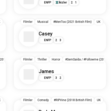
ENFP
İkizler
2
1
K
Filmler
Musical
#MenToo (2021 British Film)
UK
Casey
ENFP
2
3
2019 Film)
UK
Filmler
US
Thriller
Horror
#SemSaída / #Followme (2019 Fi
James
ENFP
3
2
K
Filmler
Comedy
#RIPVine (2018 British Film)
UK