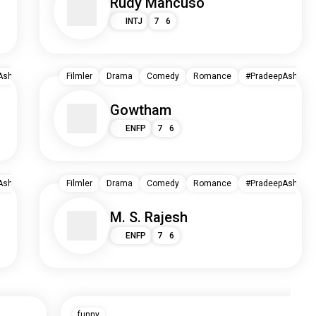
Rudy Mancuso
INTJ
7
6
shwathCombo / Dragon (2025 Indian Film)
Filmler
Drama
Comedy
Hindistan
Romance
#PradeepAshwathC
Gowtham
ENFP
7
6
shwathCombo / Dragon (2025 Indian Film)
Filmler
Drama
Comedy
Hindistan
Romance
#PradeepAshwathC
M. S. Rajesh
ENFP
7
6
funny