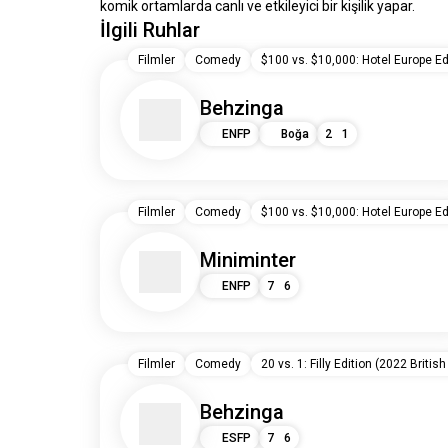
komik ortamlarda canlı ve etkileyici bir kişilik yapar.
İlgili Ruhlar
Filmler
Comedy
$100 vs. $10,000: Hotel Europe Edi
Behzinga
ENFP
Boğa
2
1
Filmler
Comedy
$100 vs. $10,000: Hotel Europe Edi
Miniminter
ENFP
7
6
Filmler
Comedy
20 vs. 1: Filly Edition (2022 British
Behzinga
ESFP
7
6