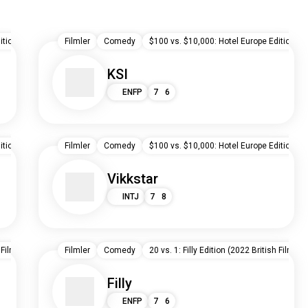
tion (2022 British Film)
Filmler
UK
Comedy
$100 vs. $10,000: Hotel Europe Edition (20
KSI
ENFP
7
6
tion (2022 British Film)
Filmler
UK
Comedy
$100 vs. $10,000: Hotel Europe Edition (20
Vikkstar
INTJ
7
8
 Film)
UK
Filmler
Comedy
20 vs. 1: Filly Edition (2022 British Film)
Filly
ENFP
7
6