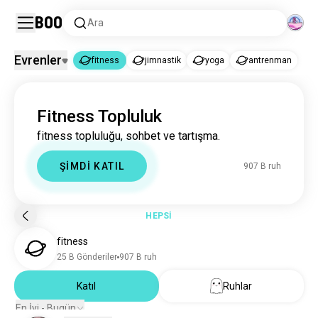
Boo
Ara
Evrenler
fitness
jimnastik
yoga
antrenman
fitness
Fitness Topluluk
fitness
899 B ruh
fitness topluluğu, sohbet ve tartışma.
jimnastik
2,2 Mn ruh
yoga
310 B ruh
ŞİMDİ KATIL
907 B ruh
antrenman
122 B ruh
HEPSİ
fitness
25 B Gönderiler
907 B ruh
Katıl
Ruhlar
En İyi - Bugün