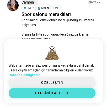
Carman
EN
21sa
ENFP
Terazi
9
1
Spor salonu meraklıları
Spor salonu erkeklerinin ne düşündüğünü merak 
ediyorum

Sizinle birlikte spor yapabileceğiniz bir kızı mı 
seçeceksiniz yoksa

Spor yapmayı sevmeyen bir kızı mı yoksa

Sizin onu eğitmenize aldırış etmeyen bir kızı mı?

İdeal erkek arkadaşlarımdan biri kişisel antrenör, 
böylece hayatımı daha sağlıklı...
 daha fazla okuyun
Web sitemizde analiz, performans ve reklam dahil olmak
Spor salonu kızı
üzere çeşitli amaçlar için tanımlama bilgileri kullanıyoruz.
Daha fazla bilgi edin.
Asla spor salonu kızı
ÖZELLEŞTİR
Kız tamamen sizin tarafınızdan eğitilebilir
HEPSİNİ KABUL ET
11 oylar
5
3