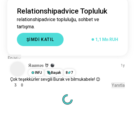
Relationshipadvice Topluluk
relationshipadvice topluluğu, sohbet ve
tartışma.
ŞİMDİ KATIL
1,1 Mn RUH
En iyi
𝔎𝔞𝔞𝔪𝔬𝔰 🤘
1y
INFJ
Başak
8
7
Çok teşekkürler sevgili
Burak
ve bilmukabele! 😉
3
0
Yanıtla
Yeni İnsanlarla Tanış
50.000.000+
İNDİRME