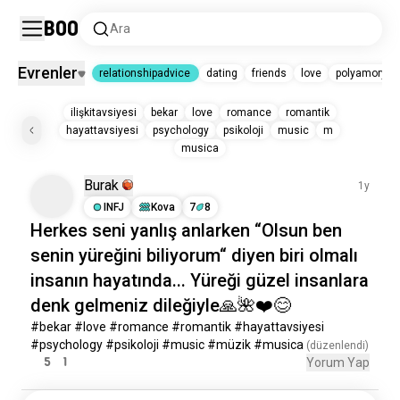
Boo
Ara
Evrenler
relationshipadvice
dating
friends
love
polyamory
relationshipadvice
ilişkitavsiyesi
bekar
love
romance
romantik
hayattavsiyesi
psychology
psikoloji
music
m
relationshipadvice
1,1 Mn ruh
musica
dating
14 Mn ruh
friends
9 Mn ruh
Burak
1y
love
1 Mn ruh
INFJ
Kova
7
8
polyamory
722 B ruh
Herkes
seni
yanlış anlarken “Olsun
ben
deepconversation
50 B ruh
family
senin yüreğini biliyorum“ diyen biri olmalı
36 B ruh
lovestory
26 B ruh
insanın hayatında... Yüreği
güzel
insanlara
conversation
21 B ruh
denk gelmeniz dileğiyle🙏🌺❤️😊
lovelanguage
1,4 B ruh
socialize
1 B ruh
#bekar #love #romance #romantik #hayattavsiyesi 
pain
612 ruh
#psychology #psikoloji #music #müzik #musica
 (düzenlendi)
loveinterest
529 ruh
5
1
Yorum Yap
soulconnection
256 ruh