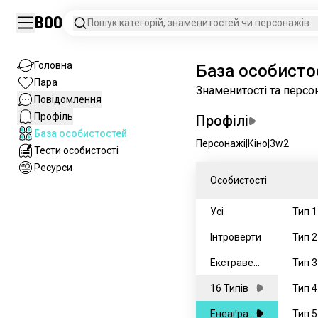
Boo
Пошук категорій, знаменитостей чи персонажів.
Головна
База особисто
Пара
Знаменитості та персо
Повідомлення
Профіль
Профілі
База особистостей
Персонажі
|
Кіно
|
3w2
Тести особистості
Ресурси
Особистості
Усі
Тип 1
Інтроверти
Тип 2
Екстраверт
Тип 3
и
16 Типів
Тип 4
Енеаґрам
Тип 5