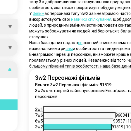
типу 3 з доброзичливою та піклувальною природою т
особистості, яка також пріоритизує побудову міцних 
У 
фільм
ах персонажі типу 3w2 за Енеаграмою часто з
використовують свої 
навички спілкування
, щоб дос
людей, з природним вмінням встановлювати контакт
можуть зображувати як людей, які борються з бала
стосунках.
Наша база даних надає в
се
охопний список кінемато
визначальними ри
сам
и особистості та тенденціями.
Енеаграмою через ці персонажі, ви зможете краще з
проявляється у різних людей. Незалежно від того, чи 
більшому пізнанні типів особистості, наша база дан
3w2 Персонажі фільмів
Всього 3w2 Персонажі фільмів: 91819
3w2s є четвертий найпопулярнішим Енеаґрама тип
персонажів.
2w1
7w6
96634
|
6w5
93537
|
1
3w2
91819
|
10