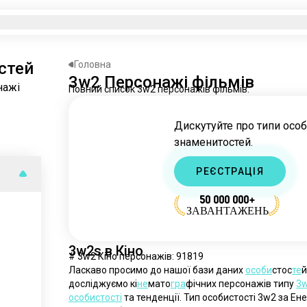
стей
Головна
3w2 Персонажі фільмів
нажі
Повний список 3w2 персонажів фільмів.
Дискутуйте про типи осо
знаменитостей.
РЕЄСТРАЦІЯ
50 000 000+
ЗАВАНТАЖЕНЬ
3w2s в Кіно
# 3w2 Кіно персонажів: 91819
Ласкаво просимо до нашої бази даних 
особи
стос
те
й
досліджуємо кі
не
мато
гра
фічних персонажів типу 
3
особистості
 та тенденції. Тип особистості 3w2 за Ен