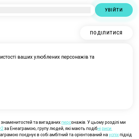
УВІЙТИ
ПОДІЛИТИСЯ
бистості ваших улюблених персонажів та
 знаменитостей та вигаданих 
перс
онажів. У цьому розділі ми 
w2
 за Енеаграмою, групу людей, які мають подіб
ні
риси 
еаграмою поєднує в собі амбітний та орієнтований на 
успіх
 підхід 