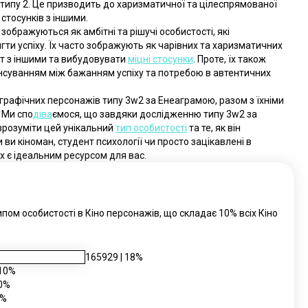
ипу 2. Це призводить до харизматичної та цілеспрямованої 
стосунків з іншими.
ображуються як амбітні та рішучі особистості, які 
ягти успіху. Їх часто зображують як чарівних та харизматичних 
 з іншими та вибудовувати 
міцні стосунки
. Проте, їх також 
нсуванням між бажанням успіху та потребою в автентичних 
графічних персонажів типу 3w2 за Енеаграмою, разом з їхніми 
 Ми спо
діва
ємося, що завдяки дослідженню типу 3w2 за 
розуміти цей унікальний 
тип особистості
 та те, як він 
ви кіноман, студент психології чи просто зацікавлені в 
их є ідеальним ресурсом для вас.
ом особистості в Кіно персонажів, що складає 10% всіх Кіно
165929
|
18
%
10
%
0
%
%