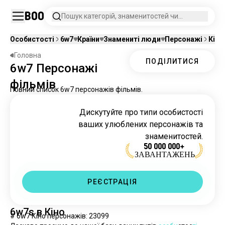
Boo
Пошук категорій, знаменитостей чи
персонажів.
Особистості
6w7
Країни
Знамениті люди
Персонажі
Кіно
Головна
ПОДІЛИТИСЯ
6w7 Персонажі
фільмів
Повний список 6w7 персонажів фільмів.
Дискутуйте про типи особистості
ваших улюблених персонажів та
знаменитостей.
50 000 000+
ЗАВАНТАЖЕНЬ
РЕЄСТРАЦІЯ
6w7s в Кіно
# 6w7 Кіно персонажів: 23099