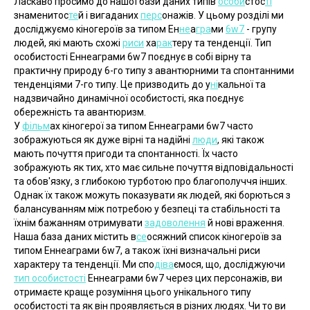
Ласкаво просимо до нашої бази даних типів 
особи
стос
ті
знаменитос
те
й і вигаданих 
перс
онажів. У цьому розділі ми 
досліджуємо кіногероїв за типом Ен
не
а
гра
ми 
6w7
 - групу 
людей, які мають схожі 
риси
 ха
рак
теру та тенденції. Тип 
особистості Еннеаграми 6w7 поєднує в собі вірну та 
практичну природу 6-го типу з авантюрними та спонтанними 
тенденціями 7-го типу. Це призводить до у
ні
кальної та 
надзвичайно динамічної особистості, яка поєднує 
обережність та авантюризм.
У 
фільм
ах кіногерої за типом Еннеаграми 6w7 часто 
зображуються як дуже вірні та надійні 
люди
, які також 
мають почуття пригоди та спонтанності. Їх часто 
зображують як тих, хто має сильне почуття відповідальності 
та обов'язку, з глибокою турботою про благополуччя інших. 
Однак їх також можуть показувати як людей, які борються з 
балансуванням між потребою у безпеці та стабільності та 
їхнім бажанням отримувати 
задоволення
 й нові враження.
Наша база даних містить в
се
осяжний список кіногероїв за 
типом Еннеаграми 6w7, а також їхні визначальні риси 
характеру та тенденції. Ми спо
діва
ємося, що, досліджуючи 
тип особистості
 Еннеаграми 6w7 через цих персонажів, ви 
отримаєте краще розуміння цього унікального типу 
особистості та як він проявляється в різних людях. Чи то ви 