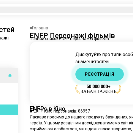
стей
Головна
ENFP Персонажі фільмів
нажі
Повний список ENFP персонажів фільмів.
Дискутуйте про типи осо
знаменитостей.
РЕЄСТРАЦІЯ
50 000 000+
ЗАВАНТАЖЕНЬ
ENFPs в Кіно
# ENFP Кіно персонажів: 86957
Ласкаво просимо до нашого продукту бази даних, я
героїв. У цьому розділі ми досліджуватимемо світ кін
сприймаючі особистості, які відомі своєю творчістю