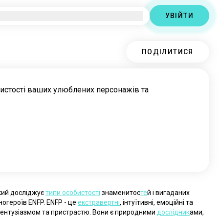
УВІЙТИ
ПОДІЛИТИСЯ
бистості ваших улюблених персонажів та
кий досліджує 
типи особистості
 знаменитос
те
й і вигаданих 
огероїв ENFP. ENFP - це 
екстраверт
ні
, інтуїтивні, емоційні та 
, ентузіазмом та пристрастю. Вони є природними 
дослідник
ами, 