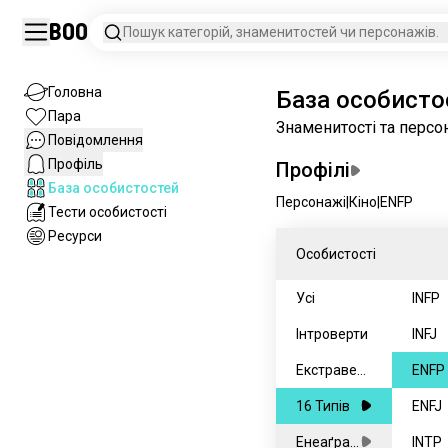
Boo
Пошук категорій, знаменитостей чи персонажів.
Головна
База особисто
Пара
Знаменитості та персо
Повідомлення
Профіль
Профілі
База особистостей
Персонажі
|
Кіно
|
ENFP
Тести особистості
Ресурси
Особистості
Усі
INFP
Інтроверти
INFJ
Екстраверт
ENFP
и
16 Типів
ENFJ
Енеаґрам
INTP