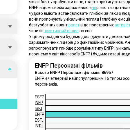
які люблять пробувати нове, і часто притягуються 
ENFP відомі своєю заразливою е
не
ргією та здатніст
чудово вміють встановлювати глибокі зв'язки з люд
вони пропонують унікальний погляд і глибину емоцій
безтурботних авант
юрист
ів до пристрасних 
активіс
чинити 
позитивний вплив
 на світ.
У цьому розділі ми будемо досліджувати деяких найв
харизматичних лідерів до фантазійних мрійників. Ана
запропонувати глибше розуміння типу ENFP і унікальн
поринемо у світ кіногероїв ENFP і будьмо готові над
ENFP Персонажі фільмів
Всього ENFP Персонажі фільмів: 86957
ENFP є четвертий найпопулярнішим 16 типом особи
персонажів.
ESFP
INFP
ISFJ
ENFP
ESFJ
INTJ