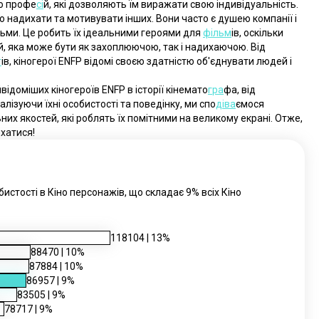
до профе
сі
й, які дозволяють їм виражати свою індивідуальність.
ю надихати та мотивувати інших. Вони часто є душею компанії і 
ьми. Це робить їх ідеальними героями для 
фільм
ів, оскільки 
, яка може бути як захоплюючою, так і надихаючою. Від 
т
ів, кіногерої ENFP відомі своєю здатністю об'єднувати людей і 
ідоміших кіногероїв ENFP в історії кінемато
гра
фа, від 
лізуючи їхні особистості та поведінку, ми спо
діва
ємося 
их якостей, які роблять їх помітними на великому екрані. Отже, 
ихатися!
стості в Кіно персонажів, що складає 9% всіх Кіно
118104
|
13
%
88470
|
10
%
87884
|
10
%
86957
|
9
%
83505
|
9
%
78717
|
9
%