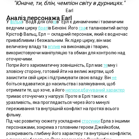
"Юначе, ти, блін, чемпіон світу в дурницях."
Earl
Аналіз персонажа Earl
У 
фільм
і "Вода для сло
ні
в" Ерл є динамічним і таємничим 
ведучим цирку 
брат
ів Бензіні. Його 
гра
є талановитий актор 
Крістоф Вальц, Ерл — складний персонаж, який є водночас 
привабливим і безжальним. Як лідер цирку, він має 
величезну владу та 
вплив
 на виконавців і тварин, 
використовуючи маніпуляцію та обман для контролю над 
оточуючими.
Попри його харизматичну зовнішність, Ерл має 
те
мну і 
зловісну сторону, готовий йти на великі жертви, щоб 
захистити свій цирк і підтримувати свою владу. Він 
не
боїться вдаватися до насильства і залякування, щоб 
отримати те, що хоче, а його 
непередбачуваний характер
тримає оточуючих у напрузі. Проте в Ерлі також є 
уразливість, яка проглядається через його минулі 
переживання та внутрішній конфлікт на протязі всього 
фільму.
Під час розвитку сюжету ускладнені 
стосунки
 Ерла з іншими 
персонажами, зокрема з головним героєм Джейкобом, 
розкривають глибину його характеру та внутрішні конфлікти, 