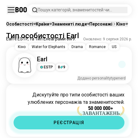
Boo
Пошук категорій, знаменитостей чи
персонажів.
Особистості
Країни
Знамениті люди
Персонажі
Кіно
Тип особистості Earl
Earl є ESTP, та Тип Енеаґрами 8w9.
Оновлено: 9 серпня 2026 р.
Кіно
Water for Elephants
Drama
Romance
US
Earl
ESTP
8
9
Додано personalitytypenerd
Дискутуйте про типи особистості ваших
улюблених персонажів та знаменитостей.
50 000 000+
ЗАВАНТАЖЕНЬ
РЕЄСТРАЦІЯ