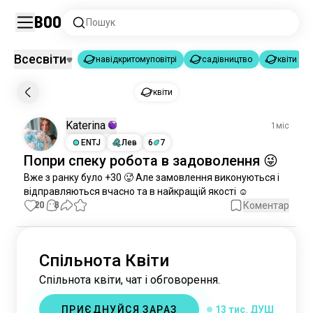
Boo
Пошук
Всесвіти
навідкритомуповітрі
садівництво
квіти
навідкритомуповітрі
садівництво
|
|
квіти
квіти
Katerina
1міс
навідкритомуповітрі
5 млн душ
ENTJ
Лев
6
7
садівництво
641 тис. душ
Попри спеку
робота
в задоволення 😜
квіти
13 тис. душ
Вже з ранку було +30 🥵 Але замовлення виконуються і 
workinthegarden
28 тис. душ
відправляються вчасно та в найкращій якості ☺️
20
8
Коментар
пермакультура
995 душ
бонсай
734 душ
троянди
651 душ
Спільнота Квіти
посадка
623 душ
Спільнота квіти, чат і обговорення.
гриби
571 душ
садівник
546 душ
ПРИЄДНУЙСЯ ЗАРАЗ
13 тис. ДУШ