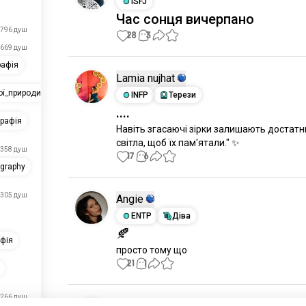
ISFJ
Час сонця вичерпано
796 душ
28
3
669 душ
рафія
Lamia nujhat
ої_природи
INFP
Терези
....
рафія
Навіть згасаючі зірки залишають достатн
світла, щоб їх пам'ятали." ✨
358 душ
17
6
graphy
305 душ
Angie
ENTP
Діва
🍂
фія
просто тому що
21
1
266 душ