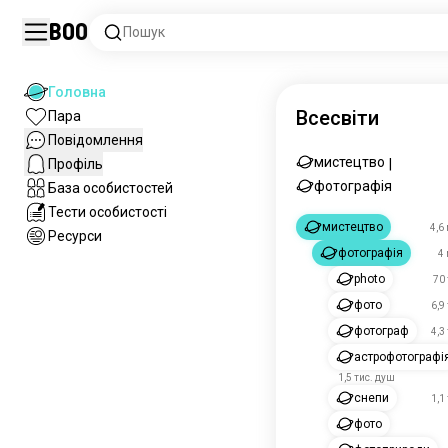
Boo
Пошук
Головна
Всесвіти
Пара
Повідомлення
мистецтво
Профіль
|
фотографія
База особистостей
Тести особистості
мистецтво
4,6
Ресурси
фотографія
4
photo
70 
фото
6,9
фотограф
4,3
астрофотографі
1,5 тис. душ
снепи
1,1
фото