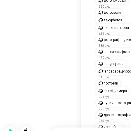
фотоприроди
820 душ
фотосесія
sexyphotos
плівкова_фотог
644 душ
фотографія_дик
588 душ
аналоговафотог
470 душ
naughtypics
landscape_photo
316 душ
портрети
селфі_камера
291 душ
вуличнафотогра
290 душ
дронфотографія
275 душ
чорнобіле