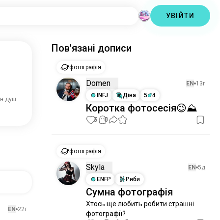
УВІЙТИ
Пов'язані дописи
фотографія
Domen
EN
13г
INFJ
Діва
5
4
лн душ
Коротка фотосесія😉⛰️
3
0
фотографія
Skyla
EN
5д
ENFP
Риби
Сумна фотографія
Хтось ще любить робити страшні 
EN
22г
фотографії?