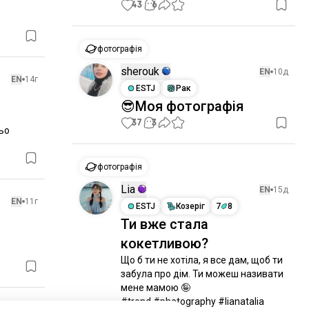
43
6
фотографія
sherouk
EN
10д
EN
14г
ESTJ
Рак
😎Моя фотографія
37
3
ьо 
фотографія
Lia
EN
15д
EN
11г
ESTJ
Козеріг
7
8
Ти вже стала
кокетливою?
Що б ти не хотіла, я все дам, щоб ти 
забула про дім. Ти можеш називати 
мене мамою 🤪

#trend #photography #lianatalia 