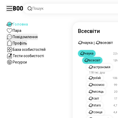
Boo
Пошук
Головна
Всесвіти
Пара
Повідомлення
наука
всесвіт
Профіль
|
База особистостей
наука
2,5
Тести особистості
всесвіт
1,8
Ресурси
астрономія
118 тис. душ
polak
106 
космос
99 
місяць
20 
світ
17 
stars
4,7
сонце
4,4