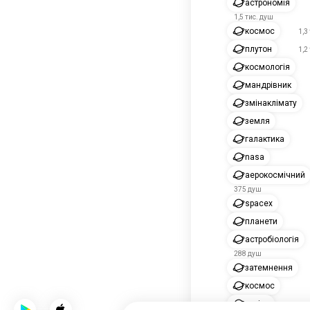
астрономія
1,5 тис. душ
космос
1,3
плутон
1,2
космологія
мандрівник
змінаклімату
земля
галактика
nasa
аерокосмічний
375 душ
spacex
планети
астробіологія
288 душ
затемнення
космос
сузіря