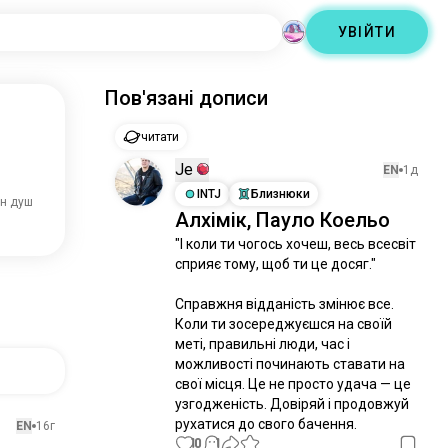
УВІЙТИ
Пов'язані дописи
читати
Je
EN
1д
INTJ
Близнюки
лн душ
Алхімік, Пауло Коельо
"І коли ти чогось хочеш, весь всесвіт 
сприяє тому, щоб ти це досяг." 

Справжня відданість змінює все. 
Коли ти зосереджуєшся на своїй 
меті, правильні люди, час і 
можливості починають ставати на 
свої місця. Це не просто удача — це 
узгодженість. Довіряй і продовжуй 
рухатися до свого бачення.
EN
16г
10
1