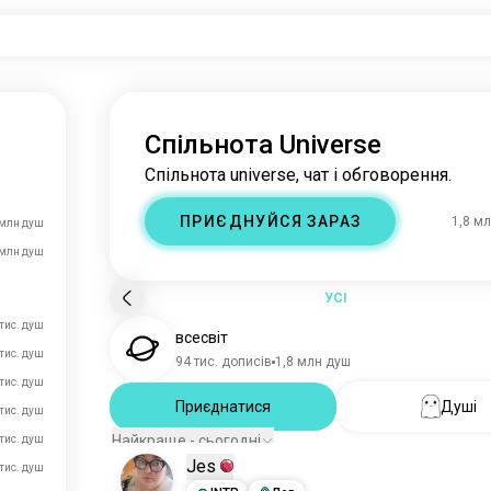
Спільнота Universe
Спільнота universe, чат і обговорення.
ПРИЄДНУЙСЯ ЗАРАЗ
1,8 м
 млн душ
 млн душ
УСІ
тис. душ
всесвіт
тис. душ
94 тис. дописів
1,8 млн душ
тис. душ
Приєднатися
Душі
тис. душ
Найкраще - сьогодні
 тис. душ
Jes
 тис. душ