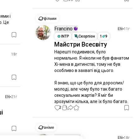
!
ми і 
фільми
. Це 
Francino
EN
11г
INTP
Скорпіон
1
9
Майстри Всесвіту
Нарешті подивився, було 
18г
нормально. Я ніколи не був фанатом 
Хі-мена в дитинстві, тому не був 
особливо в захваті від цього.

Я знаю, що це було для дорослих/
молоді, але чому було так багато 
сексуальних жартів? Я міг би 
EN
21г
зрозуміти кілька, але їх було багато.
2
1
ші
аніме
Ojousama
EN
18г