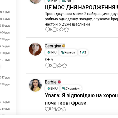
INTP
Лев
ЦЕ МОЄ ДНЯ НАРОДЖЕННЯ!
 тис. душ
Проводжу час з моїми 2 найкращими друзя
робимо одноденну поїздку, слухаючи kpop
 тис. душ
настрій. Я дуже щасливий
939 душ
16
10
666 душ
598 душ
Georgina
474 душ
INFJ
Козеріг
1
2
420 душ
👀⭐
401 душ
15
1
347 душ
Barbie
299 душ
ENFJ
Скорпіон
Увага: Я відповідаю на хоро
початкові фрази.
266 душ
11
1
219 душ
167 душ