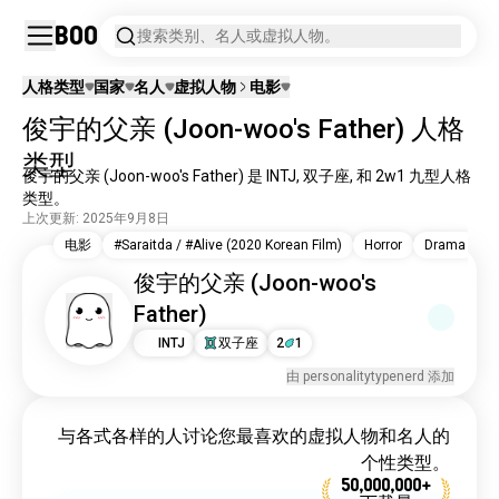
Boo
搜索类别、名人或虚拟人物。
人格类型
国家
名人
虚拟人物
电影
俊宇的父亲 (Joon-woo's Father) 人格
类型
俊宇的父亲 (Joon-woo's Father) 是 INTJ, 双子座, 和 2w1 九型人格
类型。
上次更新: 2025年9月8日
电影
#Saraitda / #Alive (2020 Korean Film)
Horror
Drama
Th
俊宇的父亲 (Joon-woo's
Father)
INTJ
双子座
2
1
由 personalitytypenerd 添加
与各式各样的人讨论您最喜欢的虚拟人物和名人的
个性类型。
50,000,000+