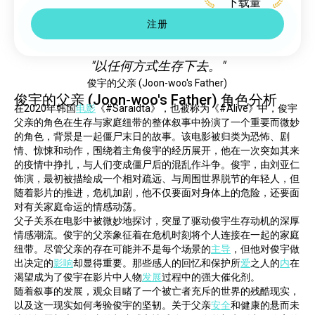
下载量
注册
"以任何方式生存下去。"
俊宇的父亲 (Joon-woo's Father)
俊宇的父亲 (Joon-woo's Father) 角色分析
在2020年韩国
电影
《#Saraidta》，也被称为《#Alive》中，俊宇
父亲的角色在生存与家庭纽带的整体叙事中扮演了一个重要而微妙
的角色，背景是一起僵尸末日的故事。该电影被归类为恐怖、剧
情、惊悚和动作，围绕着主角俊宇的经历展开，他在一次突如其来
的疫情中挣扎，与人们变成僵尸后的混乱作斗争。俊宇，由刘亚仁
饰演，最初被描绘成一个相对疏远、与周围世界脱节的年轻人，但
随着影片的推进，危机加剧，他不仅要面对身体上的危险，还要面
对有关家庭命运的情感动荡。
父子关系在电影中被微妙地探讨，突显了驱动俊宇生存动机的深厚
情感潮流。俊宇的父亲象征着在危机时刻将个人连接在一起的家庭
纽带。尽管父亲的存在可能并不是每个场景的
主导
，但他对俊宇做
出决定的
影响
却显得重要。那些感人的回忆和保护所
爱
之人的
内
在
渴望成为了俊宇在影片中人物
发展
过程中的强大催化剂。
随着叙事的发展，观众目睹了一个被亡者充斥的世界的残酷现实，
以及这一现实如何考验俊宇的坚韧。关于父亲
安全
和健康的悬而未