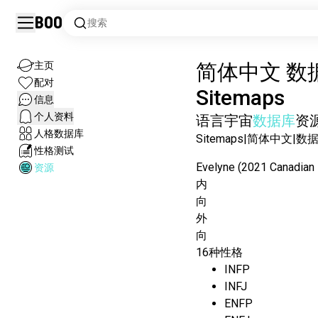
Boo
搜索
主页
简体中文
数
配对
Sitemaps
信息
个人资料
语言
宇宙
数据库
资
人格数据库
Sitemaps
|
简体中文
|
数
性格测试
Evelyne (2021 Canadian 
资源
内
向
外
向
16种性格
INFP
INFJ
ENFP