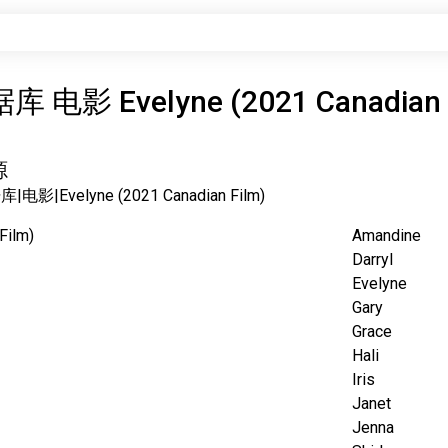
据库
电影 Evelyne (2021 Canadian 
源
据库
|
电影
|
Evelyne (2021 Canadian Film)
Film)
Amandine
Darryl
Evelyne
Gary
Grace
Hali
Iris
Janet
Jenna