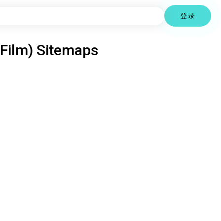
登录
Film)
Sitemaps