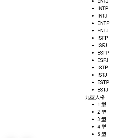
ENFJ
INTP
INTJ
ENTP
ENTJ
ISFP
ISFJ
ESFP
ESFJ
ISTP
ISTJ
ESTP
ESTJ
九型人格
1 型
2 型
3 型
4 型
5 型