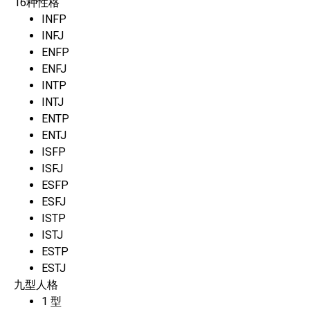
16种性格
INFP
INFJ
ENFP
ENFJ
INTP
INTJ
ENTP
ENTJ
ISFP
ISFJ
ESFP
ESFJ
ISTP
ISTJ
ESTP
ESTJ
九型人格
1 型