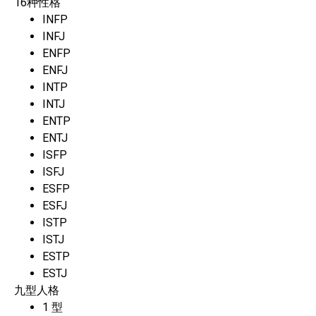
16种性格
INFP
INFJ
ENFP
ENFJ
INTP
INTJ
ENTP
ENTJ
ISFP
ISFJ
ESFP
ESFJ
ISTP
ISTJ
ESTP
ESTJ
九型人格
1 型