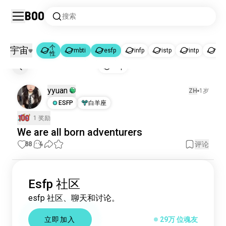
Boo
搜索
个
宇宙
mbti
esfp
infp
istp
intp
infj
性
个性
mbti
esfp
|
|
esfp
个性
6061 位魂友
yyuan
ZH
1岁
mbti
16万 位魂友
ESFP
白羊座
esfp
29万 位魂友
1 奖励
infp
100万 位魂友
We are all born adventurers
istp
89万 位魂友
88
4
评论
intp
67万 位魂友
infj
64万 位魂友
istj
60万 位魂友
Esfp 社区
enfj
56万 位魂友
esfp 社区、聊天和讨论。
intj
54万 位魂友
enfp
51万 位魂友
立即加入
29万 位魂友