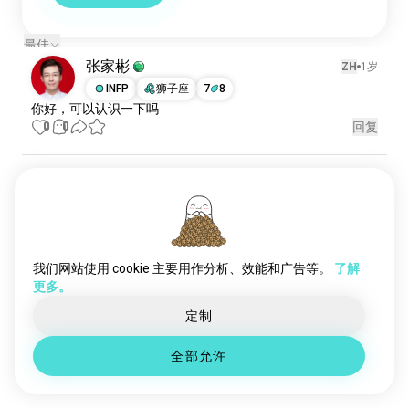
isfj
47万 位魂友
isfp
40万 位魂友
最佳
entp
40万 位魂友
张家彬
ZH
1岁
esfj
33万 位魂友
INFP
狮子座
7
8
estp
32万 位魂友
你好，可以认识一下吗
entj
29万 位魂友
0
0
回复
estj
28万 位魂友
intlifestyle
33 位魂友
io
1岁
enfpfemale
32 位魂友
ISFP
白羊座
infp4w5
31 位魂友
……
entpman
0
0
31 位魂友
回复
intps
29 位魂友
我们网站使用 cookie 主要用作分析、效能和广告等。
了解
更多。
entj女性
25 位魂友
遇见新人
enfpboy
50,000,000+
24 位魂友
定制
下载量
intj5w4
23 位魂友
全部允许
infj4w5
22 位魂友
infj5w4
20 位魂友
entj8w7
17 位魂友