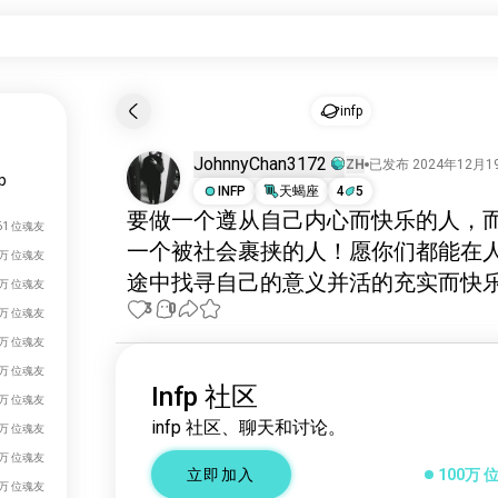
infp
JohnnyChan3172
ZH
已发布 2024年12月
p
INFP
天蝎座
4
5
要做一个遵从自己内心而快乐的人，
61 位魂友
一个被社会裹挟的人！愿你们都能在
6万 位魂友
途中找寻自己的意义并活的充实而快
0万 位魂友
3
0
9万 位魂友
7万 位魂友
4万 位魂友
Infp 社区
0万 位魂友
infp 社区、聊天和讨论。
6万 位魂友
4万 位魂友
立即加入
100万 
1万 位魂友