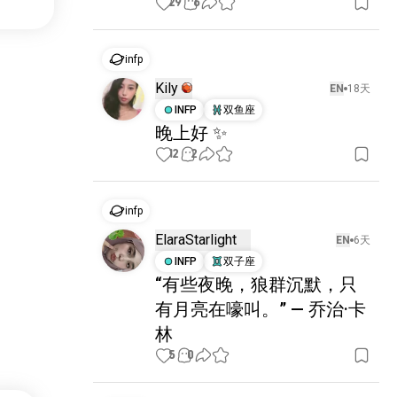
29
6
infp
Kily
EN
18天
INFP
双鱼座
晚上好 ✨
12
2
infp
ElaraStarlight
EN
6天
INFP
双子座
“有些夜晚，狼群沉默，只
有月亮在嚎叫。” — 乔治·卡
林
5
0