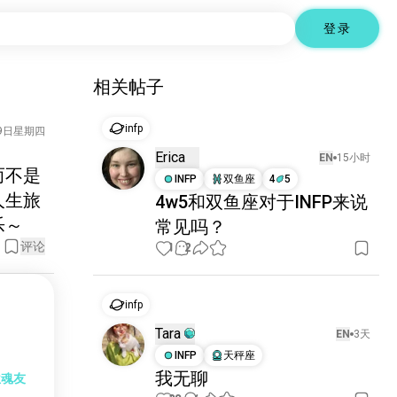
登录
相关帖子
infp
19日星期四
Erica
EN
15小时
而不是
INFP
双鱼座
4
5
人生旅
4w5和双鱼座对于INFP来说
乐～
常见吗？
评论
1
2
infp
Tara
EN
3天
INFP
天秤座
我无聊
位魂友