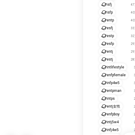
isfj
4
isfp
4
entp
4
esfj
3
estp
3
esfp
2
entj
2
estj
2
intlifestyle
enfpfemale
infp4w5
entpman
intps
entj女性
enfpboy
intj5w4
infj4w5