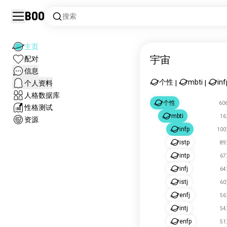
Boo
搜索
主页
宇宙
配对
信息
个性
mbti
inf
个人资料
|
|
人格数据库
个性
60
性格测试
mbti
1
资源
infp
10
istp
8
intp
6
infj
6
istj
6
enfj
5
intj
5
enfp
5