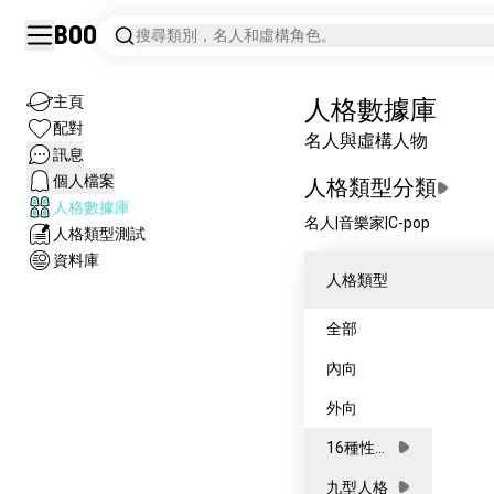
Boo
搜尋類別，名人和虛構角色。
主頁
人格數據庫
配對
名人與虛構人物
訊息
個人檔案
人格類型分類
人格數據庫
名人
|
音樂家
|
C-pop
人格類型測試
資料庫
人格類型
全部
內向
外向
16種性格
類型
九型人格