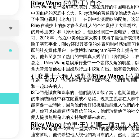
Riley Wang (拉里·王) 自介
Riley Wang是一名加拿大演员，因在流行的中国电
中国血统的家庭中长大。Riley流利的普通话使他成为
了中国电视剧《老九门》，在剧中饰演鹿晗的配角。这
Riley在演技上的多才多艺和迷人的个性赢得了大量粉
的野莓朋友》和《择天记》。他还出演过一些电影，包括中
可。2018年，他在中美创业家大奖中获得了最佳新表演
除了演艺事业，Riley还以其英俊的外表和时尚感知而
跃的社交媒体用户，在微博和Instagram等平台上拥有
宾。他甚至参加了热门的中国真人秀节目《奔跑吧》，
总之，Riley Wang是娱乐行业中一个崭露头角的明
拿大背景使他在中国娱乐行业中脱颖而出。他有着光明
什麼是十六種人格類型Riley Wang (拉里
作為一名ISTJ，他們往往是安靜和保守的。他們非常
和一起出去的人。
ISTJ們是誠實和直率的。他們說話直截了當，也期望
的事物或關係中存在閒置或不活躍。現實主義者在人群
能需要一些時間，因為他們會仔細挑選誰能進入他們的
起。你可以依靠這些值得信任的人，他們珍惜他們的社
愛人提供無與倫比的支持和愛慕來表達。
Riley Wang (拉里·王) 是哪一種九型人
Riley Wang 是一位具有一型翼或2w1的恩尼亞格
適當幫助。他們希望他人視他們為可靠的人。然而，這