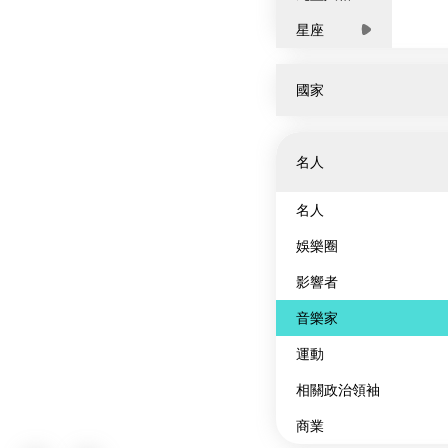
星座
國家
全部
名人
非洲
亞洲
名人
歐洲
娛樂圈
北美洲
影響者
大洋洲
音樂家
南美洲
運動
相關政治領袖
商業