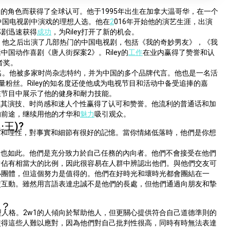
视剧中的角色而获得了全球认可。他于1995年出生在加拿大温哥华，在一个
在中国电视剧中演戏的理想人选。他在
2
016年开始他的演艺生涯，出演
部剧迅速获得
成功
，为Riley打开了新的机会。
丝。他之后出演了几部热门的中国电视剧，包括《我的奇妙男友》，《我
国动作喜剧《唐人街探案2》。Riley的
工作
在业内赢得了赞誉和认
者奖。
闻名。他被多家时尚杂志特约，并为中国的多个品牌代言。他也是一名活
大量粉丝。Riley的知名度还使他成为电视节目和活动中备受追捧的嘉
在节目中展示了他的健身和耐力技能。
星，以其演技、时尚感和迷人个性赢得了认可和赞誉。他流利的普通话和加
的前途，继续用他的才华和
魅力
吸引观众。
·王)?
周到和理性，對事實和細節有很好的記憶。當你情緒低落時，他們是你想
他人也如此。他們是充分致力於自己任務的內向者。他們不會接受在他們
中佔有相當大的比例，因此很容易在人群中辨認出他們。與他們交友可
小團體，但這個努力是值得的。他們在好時光和壞時光都會團結在一
交互動。雖然用言語表達忠誠不是他們的長處，但他們通過向朋友和摯
格？
輔二類型人格。2w1的人傾向於幫助他人，但更關心提供符合自己道德準則的
使得這些人難以應對，因為他們對自己批判性很高，同時有時無法表達