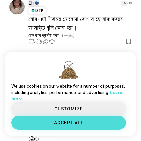
Eli
EN
8ঘ
ISTP
মোৰ এটা নিৰাময় নোহোৱা ৰোগ আছে যাক ক্ৰয়ৰ
আসক্তি বুলি কোৱা হয়।
মোৰ বাবে প্ৰাৰ্থনা কৰক।
(সম্পাদিত)
5
4
Ansu Kumari
EN
3দিন
ESTJ
মিথুন
সৰল পথ বাচি লোৱাটো ঠিক।
আমাৰ কিয় সদায় সঠিক বাচনি কৰাক সেই বিকল্প বাচনি কৰাৰ দৰে ধৰা হয় যি 
We use cookies on our website for a number of purposes,
আপোনাক অধিক কষ্ট দিয়ে। সঠিক উত্তৰসমূহ সহজ আৰু কম সহ্যযোগ্য 
including analytics, performance, and advertising.
Learn
হ'ব পাৰে।!!
more.
15
3
CUSTOMIZE
Ca
ACCEPT ALL
EN
5দিন
INFJ
মীন
🤩✨