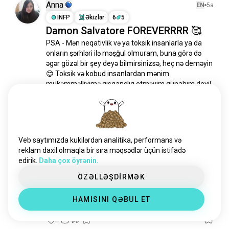
dextermorgan
413 İnsanlar
Anna
EN
5a
modaozushi
307 İnsanlar
INFP
Əkizlər
6
5
Damon Salvatore FOREVERRRR 🥰
tvd
208 İnsanlar
PSA - Mən neqativlik və ya toksik insanlarla ya da 
sarıgödəkçələr
139 İnsanlar
onların şərhləri ilə məşğul olmuram, buna görə də 
mili
135 İnsanlar
əgər gözəl bir şey deyə bilmirsinizsə, heç nə deməyin 
theoriginals
133 İnsanlar
😊 Toksik və kobud insanlardan mənim 
outerbanks
132 İnsanlar
mükəmməlliyimə qısqanclıq etməyim günahım deyil 
🥰

csi
129 İnsanlar
ümidsizevqadınları
129 İnsanlar
**Toksik insanlar şərh yazdığı üçün yenidən 
missing
86 İnsanlar
paylaşılır...
 daha çox oxu
3
1
həllolunmamışsirrlər
80 İnsanlar
Veb saytımızda kukilərdən analitika, performans və
gözəlkiçikyalançılar
77 İnsanlar
reklam daxil olmaqla bir sıra məqsədlər üçün istifadə
edirik.
Daha çox öyrənin.
onunqaranlıqmaterialları
40 İnsanlar
Mon
EN
2i
theoa
35 İnsanlar
ÖZƏLLƏŞDİRMƏK
ENFP
Tərəzi
rahatsir
32 İnsanlar
Burada vampir gündəliyi
HAMISINI QƏBUL ET
buzzfeedhəllolunmamış
32 İnsanlar
pərəstişkarı olan varmı?
nancydrew
27 İnsanlar
12
11
daxili_imperiya
25 İnsanlar