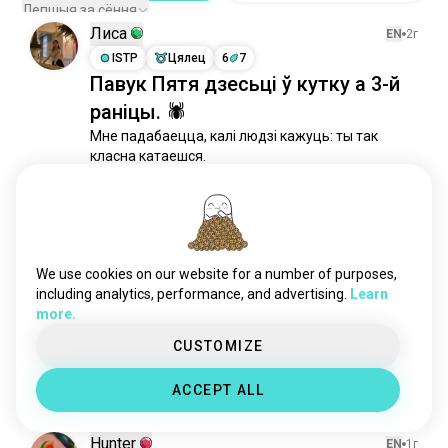
Лепшыя за сёння
Лиса
EN
2г
ISTP
Цялец
6
7
Павук Пятя дзесьці ў кутку а 3-й
раніцы. 🕷
Мне падабаецца, калі людзі кажуць: ты так 
класна катаешся.

Але на самой справе гэта выглядае прыкладна 
так:
11
3
We use cookies on our website for a number of purposes,
manu
EN
3г
including analytics, performance, and advertising.
Learn
ENTP
Стралец
3
4
more.
ці ёсць тут хто-небудзь, хто
CUSTOMIZE
цікавіцца fs??
10
6
ACCEPT ALL
Hunter
EN
1г