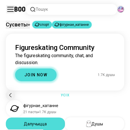
Boo
Пошук
Сусветы
спорт
фігурнае_катанне
спорт
фігурнае_катанне
|
Figureskating Community
спорт
1.8M душы
The figureskating community, chat, and
фігурнае_катанне
1.7K душы
discussion.
JOIN NOW
1.7K душы
УСІХ
фігурнае_катанне
21 пасты
1.7K душы
Далучыцца
Душы