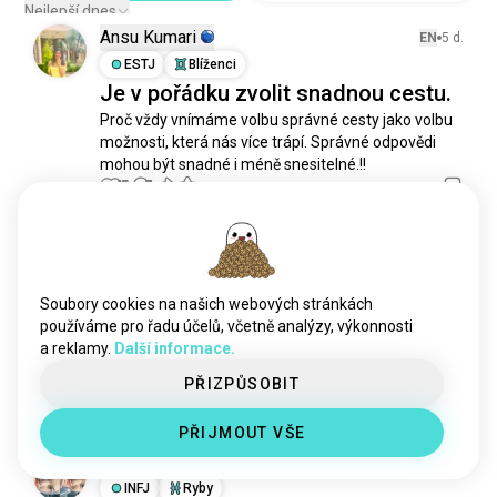
Nejlepší dnes
Ansu Kumari
EN
5 d.
ESTJ
Blíženci
Je v pořádku zvolit snadnou cestu.
Proč vždy vnímáme volbu správné cesty jako volbu 
možnosti, která nás více trápí. Správné odpovědi 
mohou být snadné i méně snesitelné.!!
15
3
Eli
EN
2 d.
ISTP
Soubory cookies na našich webových stránkách
Mám nevyléčitelnou nemoc zvanou
používáme pro řadu účelů, včetně analýzy, výkonnosti
závislost na nakupování.
a reklamy.
Další informace.
Modlete se za mě.
 (upraveno)
PŘIZPŮSOBIT
7
6
PŘIJMOUT VŠE
Ca
EN
6 d.
INFJ
Ryby