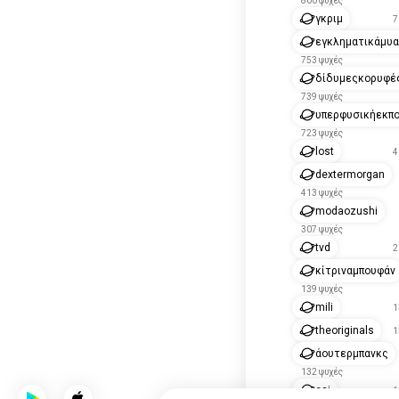
800 ψυχές
γκριμ
7
εγκληματικάμυ
753 ψυχές
δίδυμεςκορυφέ
739 ψυχές
υπερφυσικήεκπ
723 ψυχές
lost
4
dextermorgan
413 ψυχές
modaozushi
307 ψυχές
tvd
2
κίτριναμπουφάν
139 ψυχές
mili
1
theoriginals
1
άουτερμπανκς
132 ψυχές
csi
1