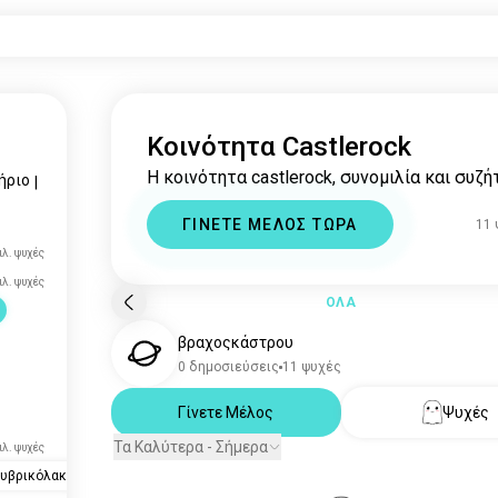
Κοινότητα Castlerock
Η κοινότητα castlerock, συνομιλία και συζή
ήριο
|
ΓΙΝΕΤΕ ΜΕΛΟΣ ΤΩΡΑ
11
ιλ. ψυχές
ιλ. ψυχές
ΟΛΑ
βραχοςκάστρου
0 δημοσιεύσεις
11 ψυχές
Γίνετε Μέλος
Ψυχές
Τα Καλύτερα - Σήμερα
ιλ. ψυχές
υβρικόλακα