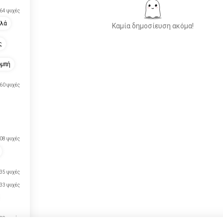
64 ψυχές
αλά
Καμία δημοσίευση ακόμα!
ς
ομπή
Γνωρίστε Νέους
Ανθρώπους
60 ψυχές
50.000.000+
ΛΗΨΕΙΣ
08 ψυχές
35 ψυχές
33 ψυχές
29 ψυχές