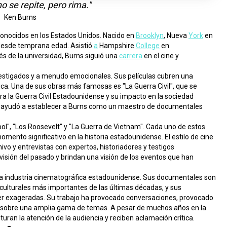
no se repite, pero rima."
Ken Burns
onocidos en los Estados Unidos. Nacido en 
Brooklyn
, Nueva 
York
 en 
 desde temprana edad. Asistió 
a
 Hampshire 
College
 en 
és de la universidad, Burns siguió una 
carrera
 en el cine y 
estigados y a menudo emocionales. Sus películas cubren una 
ica. Una de sus obras más famosas es "La Guerra Civil", que se 
a la Guerra Civil Estadounidense y su impacto en la sociedad 
a y ayudó a establecer a Burns como un maestro de documentales 
ol", "Los Roosevelt" y "La Guerra de Vietnam". Cada uno de estos 
nto significativo en la historia estadounidense. El estilo de cine 
vo y entrevistas con expertos, historiadores y testigos 
visión del pasado y brindan una visión de los eventos que han 
la industria cinematográfica estadounidense. Sus documentales son 
lturales más importantes de las últimas décadas, y sus 
ser exageradas. Su trabajo ha provocado conversaciones, provocado 
sobre una amplia gama de temas. A pesar de muchos años en la 
uran la atención de la audiencia y reciben aclamación crítica.