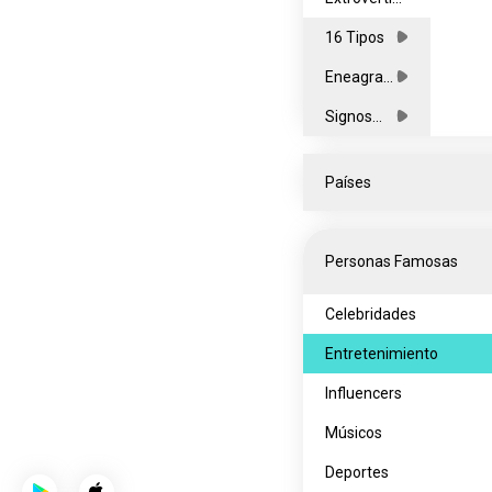
os
16 Tipos
Eneagra
mas
Signos
Zodiacale
s
Países
Todos
Personas Famosas
África
Asia
Celebridades
Europa
Entretenimiento
América
Influencers
del Norte
Oceanía
Músicos
América
Deportes
del Sur