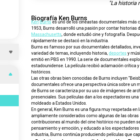
"La historia 
Biografía Ken Burns
Ken
Burns
 es uno de los cineastas documentales más c
1953, Burns desarrolló una pasión por contar historias
Massachusetts
, donde estudió cine y fotografía. Despu
rápidamente se destacó en la industria.
Burns es famoso por sus documentales detallados, inv
variedad de temas, incluyendo historia, 
deportes
 y mús
emitió en PBS en 1990. La serie de documentales explor
estadounidense. La película recibió aclamación crític
históricos.
Las otras obras bien conocidas de Burns incluyen "Beisb
documentales ofrece una perspectiva única sobre un mome
de Burns se caracteriza por su uso de imágenes de archi
presenciales. Sus películas dan a los espectadores una 
moldeado a Estados Unidos.
En general, Ken Burns es una figura muy respetada en 
ampliamente considerados como algunas de las obras cu
contribuciones al mundo del cine histórico no pueden 
pensamiento y emoción, y educado a los espectadores 
industria, Burns continúa produciendo películas que capt