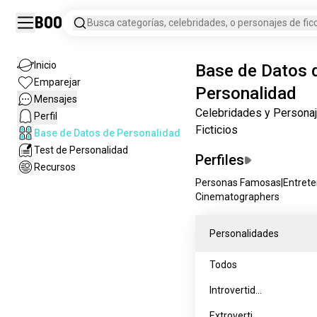
Boo
Busca categorías, celebridades, o personajes de ficc
Inicio
Base de Datos 
Emparejar
Personalidad
Mensajes
Celebridades y Persona
Perfil
Ficticios
Base de Datos de Personalidad
Test de Personalidad
Perfiles
Recursos
Personas Famosas
|
Entret
Cinematographers
Personalidades
Todos
Introvertido
s
Extrovertid