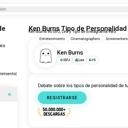
ión.
de
Ken Burns Tipo de Personalidad
Ken Burns es ISFJ, Leo y Tipo de Eneagrama 4w5.
Entretenimiento
Cinematographers
Screenwriters
jes
Ken Burns
ISFJ
Leo
4
5
enimiento
|
Debate sobre los tipos de personalidad de tu
REGISTRARSE
50.000.000+
DESCARGAS