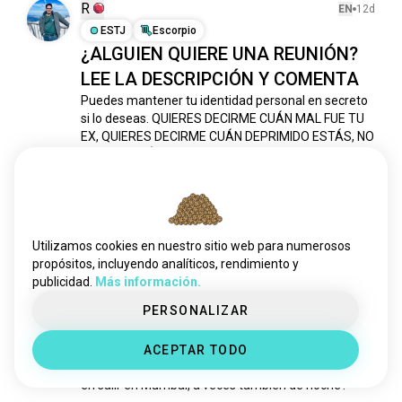
jaipur
262 almas
R
EN
12d
indore
223 almas
ESTJ
Escorpio
¿ALGUIEN QUIERE UNA REUNIÓN?
punyab
218 almas
LEE LA DESCRIPCIÓN Y COMENTA
gujarat
207 almas
lucknow
204 almas
Puedes mantener tu identidad personal en secreto 
si lo deseas. QUIERES DECIRME CUÁN MAL FUE TU 
upsc
200 almas
EX, QUIERES DECIRME CUÁN DEPRIMIDO ESTÁS, NO 
ahmedabad
178 almas
TE JUZGARÉ, QUIERES COMPARTIR TU MEJOR 
kochi
147 almas
RECUERDO, QUIERES DESAHOGAR TU IRA, TUS 
FRUSTRACIONES, CUALQUIER COSA, AQUÍ ESTOY. 
chandigarh
146 almas
Comparte tus sentimientos, cualquier...
 (editado)
 leer 
gurugram
126 almas
más
haryana
125 almas
0
6
Utilizamos cookies en nuestro sitio web para numerosos
assam
116 almas
propósitos, incluyendo analíticos, rendimiento y
publicidad.
Más información.
coimbatore
114 almas
Vinit
EN
21d
bhopal
110 almas
PERSONALIZAR
INFP
Leo
6
7
nagpur
110 almas
Encuentro
ACEPTAR TODO
bihar
109 almas
Bueno chicos, ¿alguno de ustedes está interesado 
tamilnadu
102 almas
en salir en Mumbai, a veces también de noche?

afternoonhangout
102 almas