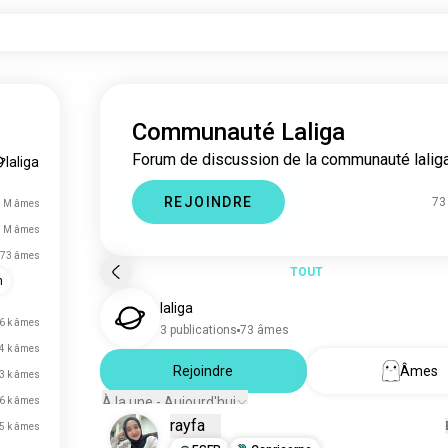
Communauté Laliga
Forum de discussion de la communauté laliga
laliga
REJOINDRE
73
8 M âmes
1 M âmes
73 âmes
TOUT
n
laliga
,6 k âmes
3 publications
73 âmes
4 k âmes
Rejoindre
Âmes
3 k âmes
À la une - Aujourd'hui
,6 k âmes
rayfa
,5 k âmes