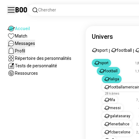
Boo
Chercher
Accueil
Univers
Match
Messages
sport
football
Profil
|
|
Répertoire des personnalités
sport
1,
Tests de personnalité
football
1,
Ressources
laliga
footballamericai
28 k âmes
fifa
7
messi
galatasaray
fenerbahce
2
fcbarcelone
2