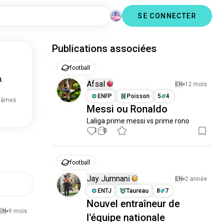
SE CONNECTER
Publications associées
football
.
Afsal
EN
12 mois
ENFP
Poisson
5
4
 âmes
Messi ou Ronaldo
Laliga prime messi vs prime rono
1
0
football
Jay Jumnani
EN
2 année
ENTJ
Taureau
8
7
Nouvel entraîneur de
EN
9 mois
l'équipe nationale