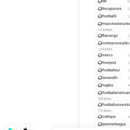
afl
2
bocajuniors
2
football5
1
manchesterunit
1,5 k âmes
flamengo
1
cristianoronaldo
1,4 k âmes
vasco
1
liverpool
1
footballeur
1
arsenalfc
1
naples
9
footballaméricai
934 âmes
footballuniversit
772 âmes
celtique
6
premierleague