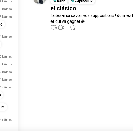
ESFP
Capricorne
,4 k âmes
el clásico
,3 k âmes
faites-moi savoir vos suppositions ! donnez l
,5 k âmes
et qui va gagner😁
ed
4
2
,4 k âmes
Place aux nouvelles
rencontres
,3 k âmes
50 000 000+
TÉLÉCHARGEMENTS
,3 k âmes
,2 k âmes
,1 k âmes
38 âmes
n
aire
49 âmes