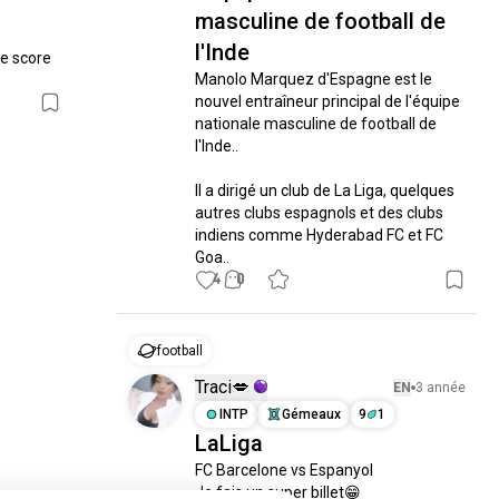
masculine de football de
l'Inde
e score 
Manolo Marquez d'Espagne est le 
nouvel entraîneur principal de l'équipe 
nationale masculine de football de 
l'Inde..

Il a dirigé un club de La Liga, quelques 
autres clubs espagnols et des clubs 
indiens comme Hyderabad FC et FC 
Goa..
4
0
football
Traci💋
EN
3 année
INTP
Gémeaux
9
1
LaLiga
FC Barcelone vs Espanyol

Je fais un super billet😁
