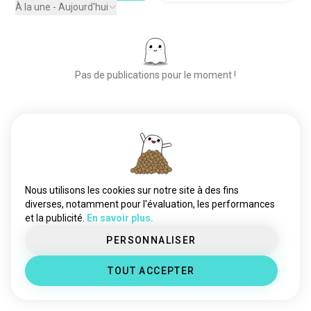
tirdecompétition
159 âmes
À la une - Aujourd'hui
tir_au_fusil
155 âmes
gunshooting
155 âmes
standdetir
132 âmes
Pas de publications pour le moment !
tirsportif
97 âmes
ipsc
61 âmes
tirpratique
39 âmes
Place aux nouvelles rencontres
fatima
23 âmes
50 000 000+
tir_au_pistolet
12 âmes
TÉLÉCHARGEMENTS
plinking
9 âmes
szczelectwo
6 âmes
Nous utilisons les cookies sur notre site à des fins
tirrécréatif
6 âmes
diverses, notamment pour l'évaluation, les performances
et la publicité.
En savoir plus.
tirolympique
4 âmes
fired
4 âmes
PERSONNALISER
TOUT ACCEPTER