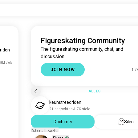
Figureskating Community
The figureskating community, chat, and
riden
discussion.
.8M siele
JOIN NOW
1.7
ALLES
keunstreedriden
21 berjochten
1.7K siele
Doch mei
Silen
Bêst - Hjoed