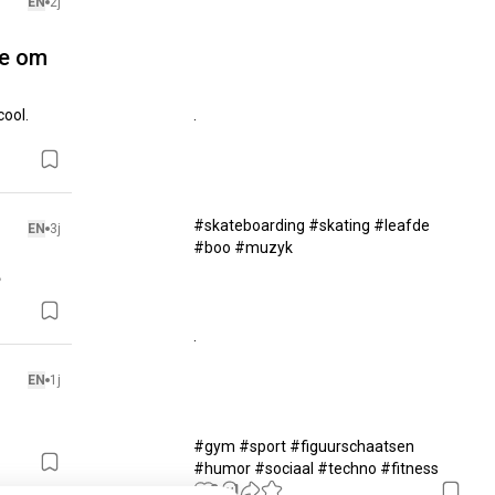
EN
2j
ke om
ool.

.

#skateboarding #skating #leafde 
EN
3j
#boo #muzyk 

?
.

EN
1j
#gym #sport #figuurschaatsen 
#humor #sociaal #techno #fitness
9
1