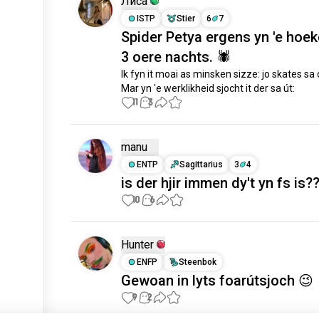
Лиса
ISTP
Stier
6
7
Spider Petya ergens yn 'e hoe
3 oere nachts. 🕷
Ik fyn it moai as minsken sizze: jo skates sa c
Mar yn 'e werklikheid sjocht it der sa út:
11
3
manu
ENTP
Sagittarius
3
4
is der hjir immen dy't yn fs is?
10
6
Hunter
ENFP
Steenbok
Gewoan in lyts foarútsjoch 😉
9
2