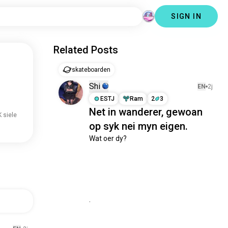
SIGN IN
Related Posts
skateboarden
Shi
EN
2j
ESTJ
Ram
2
3
Net in wanderer, gewoan
K siele
op syk nei myn eigen.
Wat oer dy? 

.
