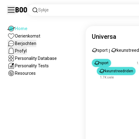
Boo
Sykje
Home
Universa
Oerienkomst
Berjochten
sport
keunstreed
Profyl
|
Personality Database
sport
1
Personality Tests
keunstreedriden
Resources
1.7K siele