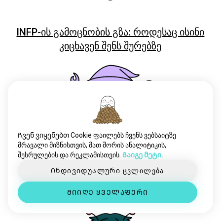
INFP-ის გამოცნობის გზა: როდესაც ისინი
კიცხავენ შენს შურებზე
Ჩვენ ვიყენებთ Cookie ფაილებს ჩვენს ვებსაიტზე
მრავალი მიზნისთვის, მათ შორის ანალიტიკის,
შესრულების და რეკლამისთვის.
Გაიგე მეტი.
როგორ გაიგოთ, რომ INFJ მიგწონთ:
Ინდივიდუალური ცვლილება
როდესაც შენიშნულებას გეტყობინებით
ᲛᲘᲘᲦᲔ ᲧᲕᲔᲚᲐᲤᲔᲠᲘ