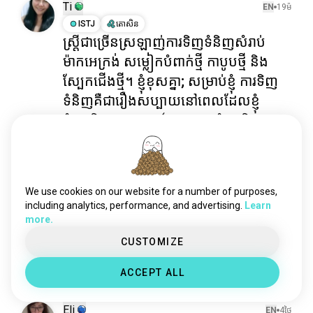
Ti
EN
19ម៉
ISTJ
តោសិន
ស្ត្រីជាច្រើនស្រឡាញ់ការទិញទំនិញសំរាប់
ម៉ាកអេក្រង់ សម្លៀកបំពាក់ថ្មី កាបូបថ្មី និង
ស្បែកជើងថ្មី។ ខ្ញុំខុសគ្នា; សម្រាប់ខ្ញុំ ការទិញ
ទំនិញគឺជារឿងសប្បាយនៅពេលដែលខ្ញុំ
កំពុងទិញស្រោមពណ៌ ក្រដាសគំនូរ និង
សម្ភារៈសិល្បៈផ្សេងៗ។
6
0
We use cookies on our website for a number of purposes,
Hiro
EN
16ម៉
including analytics, performance, and advertising.
Learn
ISTP
រាសីឆ្លូវ
more.
ចំណាយពេលល្ងាច
CUSTOMIZE
ការលេងល្បែង និងសាកល្បងម្ហូបផ្លូវនៅក្នុងមូល?
2
0
ACCEPT ALL
Eli
EN
4ថ្ងៃ