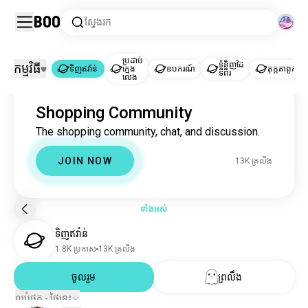
Boo
ស្វែងរក
ប្រដាប់
ទំនិញដៃ
កម្មវិធី
ទិញឥវ៉ាន់
ក្មេង
ឧបករណ៍
តុក្កតាពូក
ទីពីរ
លេង
ទិញឥវ៉ាន់
Shopping Community
ទិញឥវ៉ាន់
12K គ្រលីង
The shopping community, chat, and discussion.
ប្រដាប់ក្មេងលេង
42K គ្រលីង
ឧបករណ៍
11K គ្រលីង
JOIN NOW
13K គ្រលីង
ទំនិញដៃទីពីរ
6.6K គ្រលីង
តុក្កតាពូក
2.5K គ្រលីង
ពាណិជ្ជកម្មអេឡិចត្រូនិក
831 គ្រលីង
ទាំងអស់
វត្ថុប្រមូល
611 គ្រលីង
ទិញឥវ៉ាន់
ការលក់ម្តងទៀត
40 គ្រលីង
1.8K ប្រកាស
13K គ្រលីង
ចូលរួម
ព្រលឹង
ល្អបំផុត - ថ្ងៃនេះ