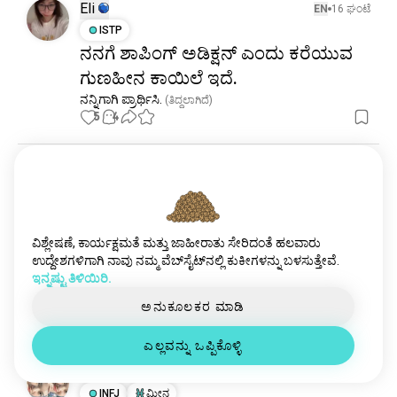
Eli
EN
16 ಘಂಟೆ
ISTP
ನನಗೆ ಶಾಪಿಂಗ್ ಅಡಿಕ್ಷನ್ ಎಂದು ಕರೆಯುವ
ಗುಣಹೀನ ಕಾಯಿಲೆ ಇದೆ.
ನನ್ನಿಗಾಗಿ ಪ್ರಾರ್ಥಿಸಿ.
 (ತಿದ್ದಲಾಗಿದೆ)
5
4
Ansu Kumari
EN
4 ದಿನ
ESTJ
ಮಿಥುನ
ಸರಳ ಮಾರ್ಗವನ್ನು ತೆಗೆದುಕೊಳ್ಳುವುದು
ಒಪ್ಪಿಗೆಯಾಗಿದೆ.
ವಿಶ್ಲೇಷಣೆ, ಕಾರ್ಯಕ್ಷಮತೆ ಮತ್ತು ಜಾಹೀರಾತು ಸೇರಿದಂತೆ ಹಲವಾರು
ಉದ್ದೇಶಗಳಿಗಾಗಿ ನಾವು ನಮ್ಮ ವೆಬ್‌ಸೈಟ್‌ನಲ್ಲಿ ಕುಕೀಗಳನ್ನು ಬಳಸುತ್ತೇವೆ.
ನಾವು ಯಾವಾಗಲೂ ಸರಿಯಾದ ಆಯ್ಕೆಯನ್ನು ಹೆಚ್ಚು ಕಷ್ಟಪಡಿಸುವ 
ಇನ್ನಷ್ಟು ತಿಳಿಯಿರಿ.
ಆಯ್ಕೆಯಾಗಿ ಏಕೆ ಗ್ರಹಿಸುತ್ತೇವೆ? ಸರಿಯಾದ ಉತ್ತರಗಳು 
ಸುಲಭವಾಗಬಹುದು ಮತ್ತು ಕಡಿಮೆ ಸಹನಶೀಲವಾಗಿರಬಹುದು.!!
ಅನುಕೂಲಕರ ಮಾಡಿ
15
3
ಎಲ್ಲವನ್ನು ಒಪ್ಪಿಕೊಳ್ಳಿ
Ca
EN
5 ದಿನ
INFJ
ಮೀನ