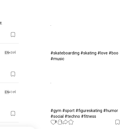
.

.

EN
3वर्ष
#skateboarding #skating #love #boo 
#music 

.

EN
1वर्ष
#gym #sport #figureskating #humor 
#social #techno #fitness
9
1