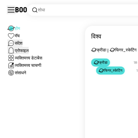
Boo
शोधा
होम
विश्व
मॅच
संदेश
क्रीडा
फिगर_स्केटिंग
प्रोफाइल
|
व्यक्तिमत्त्व डेटाबेेस
क्रीडा
18 
व्यक्तिमत्त्व चाचणी
फिगर_स्केटिंग
1
संसाधने