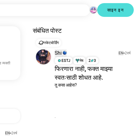
साइन इन
संबंधित पोस्ट
स्केटबोर्डिंग
Shi
EN
2वर्ष
ESTJ
मेष
2
3
 व्यक्ती
फिरणारा नाही, फक्त माझ्या
स्वतःसाठी शोधत आहे.
तू कसा आहेस?

.

EN
2वर्ष