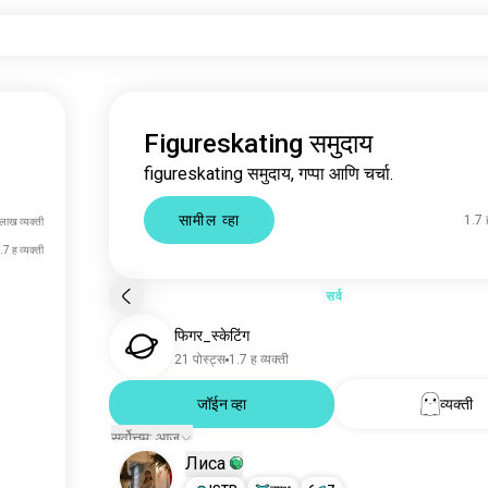
Figureskating समुदाय
figureskating समुदाय, गप्पा आणि चर्चा.
सामील व्हा
1.7 ह
लाख व्यक्ती
.7 ह व्यक्ती
सर्व
फिगर_स्केटिंग
21 पोस्ट्स
1.7 ह व्यक्ती
जॉईन व्हा
व्यक्ती
सर्वोत्तम: आज
Лиса