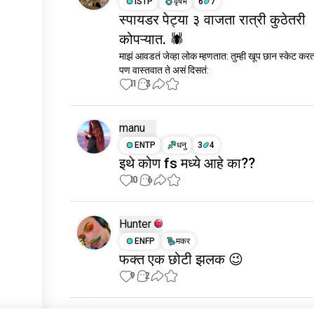
ISTP
वृषभ
6
7
स्पायडर पेट्या ३ वाजता रात्री कुठेतरी
कोपऱ्यात. 🕷
माझं आवडतं जेव्हा लोक म्हणतात: तुम्ही खूप छान स्केट करता
पण वास्तवात ते असं दिसतं:
11
3
manu
ENTP
धनु
3
4
इथे कोण fs मध्ये आहे का??
10
6
Hunter
ENFP
मकर
फक्त एक छोटी झलक 😉
9
2