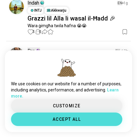
Indah
EN
1g
INTJ
Akkwarju
Grazzi lil Alla li wasal il-Ħadd 🎉
Wara ġimgħa twila ħafna 😭😭
3
0
Dre
EN
12h
ENFP
Saġittarju
2
1
Il-Ġimgħa KOLLHA.
0
0
We use cookies on our website for a number of purposes,
including analytics, performance, and advertising.
Learn
Eia
EN
1g
more.
ISTJ
Libra
8
7
CUSTOMIZE
Jum Produktiv
Min ieħor hu fil-limita li jirtira mill-impjiegi tagħhom? 
ACCEPT ALL
Haha lol
8
4