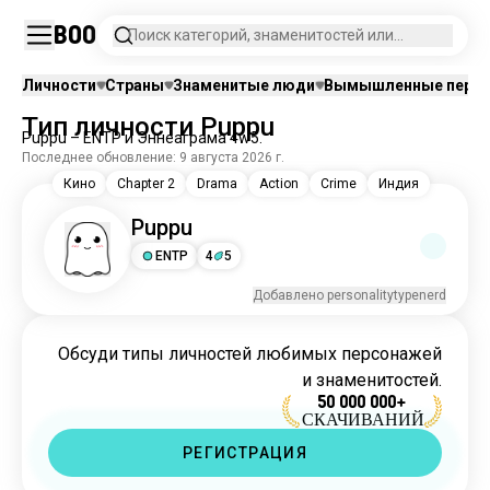
Boo
Поиск категорий, знаменитостей или
вымышленных персонажей.
Личности
Страны
Знаменитые люди
Вымышленные перс
Тип личности Puppu
Puppu – ENTP и Эннеаграма 4w5.
Последнее обновление: 9 августа 2026 г.
Кино
Chapter 2
Drama
Action
Crime
Индия
Puppu
ENTP
4
5
Добавлено personalitytypenerd
Обсуди типы личностей любимых персонажей
и знаменитостей.
50 000 000+
СКАЧИВАНИЙ
РЕГИСТРАЦИЯ