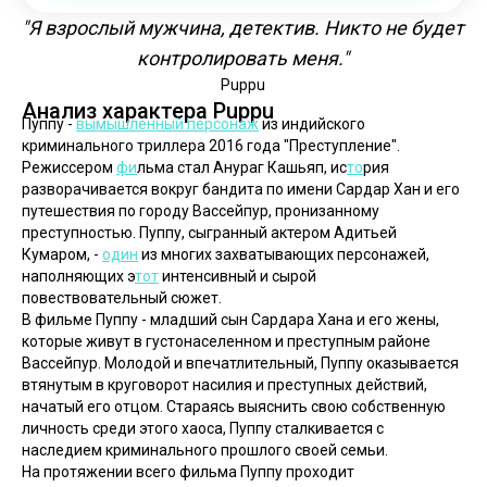
"Я взрослый мужчина, детектив. Никто не будет
контролировать меня."
Puppu
Анализ характера Puppu
Пуппу - 
вымышленный персонаж
 из индийского 
криминального триллера 2016 года "Преступление". 
Режиссером 
фи
льма стал Анураг Кашьяп, ис
то
рия 
разворачивается вокруг бандита по имени Сардар Хан и его 
путешествия по городу Вассейпур, пронизанному 
преступностью. Пуппу, сыгранный актером Адитьей 
Кумаром, - 
один
 из многих захватывающих персонажей, 
наполняющих э
тот
 интенсивный и сырой 
повествовательный сюжет.
В фильме Пуппу - младший сын Сардара Хана и его жены, 
которые живут в густонаселенном и преступным районе 
Вассейпур. Молодой и впечатлительный, Пуппу оказывается 
втянутым в круговорот насилия и преступных действий, 
начатый его отцом. Стараясь выяснить свою собственную 
личность среди этого хаоса, Пуппу сталкивается с 
наследием криминального прошлого своей семьи.
На протяжении всего фильма Пуппу проходит 