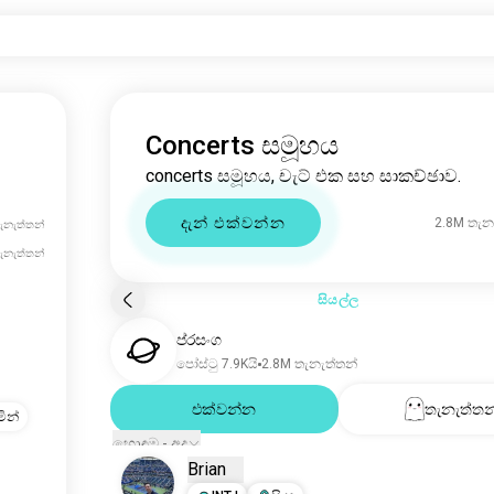
Concerts සමූහය
concerts සමූහය, චැට් එක සහ සාකච්ඡාව.
දැන් එක්වන්න
2.8M තැන
ැනැත්තන්
ැනැත්තන්
සියල්ල
ප්රසංග
පෝස්ටු 7.9Kයි
2.8M තැනැත්තන්
එක්වන්න
තැනැත්තන
ින්
හොඳම - අද
Brian