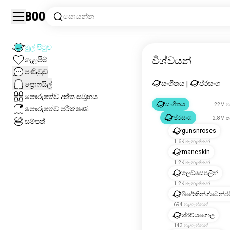
Boo
සොයන්න
මුල් පිටුව
විශ්වයන්
ගැළපීම්
පණිවුඩ
සංගීතය
ප්රසංග
ප්‍රොෆයිල්
|
පෞරුෂත්ව දත්ත සමූහය
සංගීතය
22M ත
පෞරුෂත්ව පරීක්ෂණ
ප්රසංග
2.8M ත
සම්පත්
gunsnroses
1.6K තැනැත්තන්
maneskin
1.2K තැනැත්තන්
ලෙඩ්සෙපලින්
1.2K තැනැත්තන්
බ්රේකින්ග්බෙන්ජම
694 තැනැත්තන්
ශ්රව්යගොල
143 තැනැත්තන්