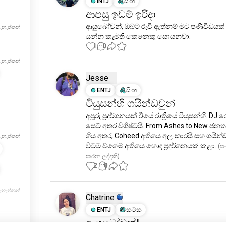
INTJ
සිංහ
ආපසු ඉඩම් ඉරිදා
ආයුබෝවන්, ඔබට රුචි ඇත්නම් මට පණිවිඩයක් 
ැනැත්තන්
යන්න කැමති කෙනෙකු සොයනවා.
1
0
ැනැත්තන්
Jesse
ENTJ
සිංහ
ටියුසන්හි ශයින්ඩවුන්
අපූරු ප්‍රදර්ශනයක් ඊයේ රාත්‍රියේ ටියුසන්හි. DJ ර
සෙට් අතර විශිෂ්ටයි. From Ashes to New ජන
ගිය අතර, Coheed අතිශය අලංකාරයි සහ ශයින්ඩව
ැනැත්තන්
විටම වගේම අතිශය හොඳ ප්‍රදර්ශනයක් කළා.
 (ස
කරන ලද්දකි)
2
0
ැනැත්තන්
Chatrine
ENTJ
කටක
ආයුබෝවන්!