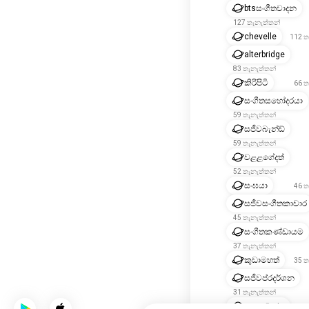
btsසංගීතවාදන
127 තැනැත්තන්
chevelle
112 ත
alterbridge
83 තැනැත්තන්
කිරිපිටි
66 ත
සංගීතසහෝදරයා
59 තැනැත්තන්
සජීවබැන්ඩ්
59 තැනැත්තන්
වළළගේදත්
52 තැනැත්තන්
සංඝයා
46 ත
සජීවසංගීතකාචාර
45 තැනැත්තන්
සංගීතකණ්ඩායම
37 තැනැත්තන්
කුඩාමහත්
35 ත
සජීවප්රදර්ශන
31 තැනැත්තන්
යුගසංචාරය