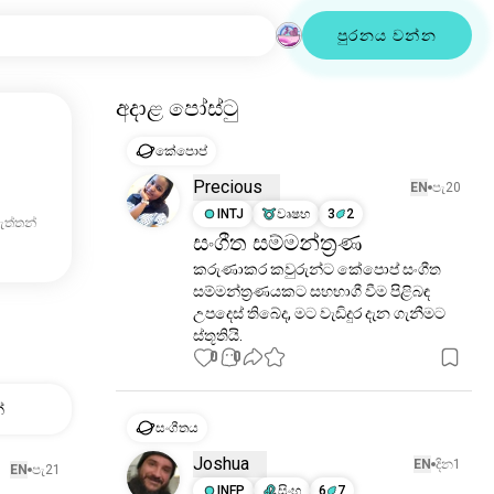
පුරනය වන්න
අදාළ පෝස්ටු
කේපොප්
Precious
EN
පැ20
INTJ
වෘෂභ
3
2
ැත්තන්
සංගීත සම්මන්ත්‍රණ
කරුණාකර කවුරුන්ට කේපොප් සංගීත 
සම්මන්ත්‍රණයකට සහභාගී වීම පිළිබඳ 
උපදෙස් තිබේද, මට වැඩිදුර දැන ගැනීමට 
ස්තූතියි.
0
0
්
සංගීතය
Joshua
EN
දින1
EN
පැ21
INFP
සිංහ
6
7