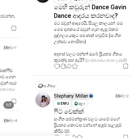
මෙහි කවුරුන් Dance Gavin
Dance ආදරය කරනවාද?
එවන්න, 
මට ඔවුන් ආදරෙයි, සියලු කාලයන්. මම 
මෙම දශකයේ ඔවුන් ගැන ඇසූ එකම 
පුද්ගලයෙකුට පමණක් හමුවීම් (සංගීත 
උත්සව නොසිතා)

EN
දින1
අදහස් වලට එන්න! ඔබේ ප්‍රියතම ගීතය 
කුමක්ද සහ ඇයි?
 (සංස්කරණය කරන ලද්දකි)
1
1
ොක්ෆීඩ් 
තාව ගෙන 
ුන් සෑම 
සංගීතය
ංස්කරණය 
Stephany Millan
EN
දින2
ENFJ
තුලා
1/7
ෆිට් චෙක්ක්
සංගීත සම්මන්ත්‍රණ වලට යාමේ මගේ 
EN
දින4
ප්‍රියතම කොටස වන්නේ ඇඳුම් සැලසුම් 
කිරීම 🙂‍↔️
44
7