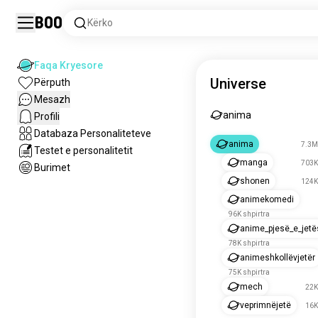
Boo
Kërko
Faqa Kryesore
Universe
Përputh
Mesazh
anima
Profili
Databaza Personaliteteve
anima
7.3M
Testet e personalitetit
manga
703K
Burimet
shonen
124K
animekomedi
96K shpirtra
anime_pjesë_e_jetë
78K shpirtra
animeshkollëvjetër
75K shpirtra
mech
22K
veprimnëjetë
16K