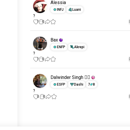
Alessia
INFJ
Luani
?
1
0
Bax
ENFP
Akrepi
?
1
0
Dalwinder Singh 👳‍♀️
ESFP
Dashi
7
8
?
0
0
Tako njerëz të rinj
50,000,000+
SHKARKIME