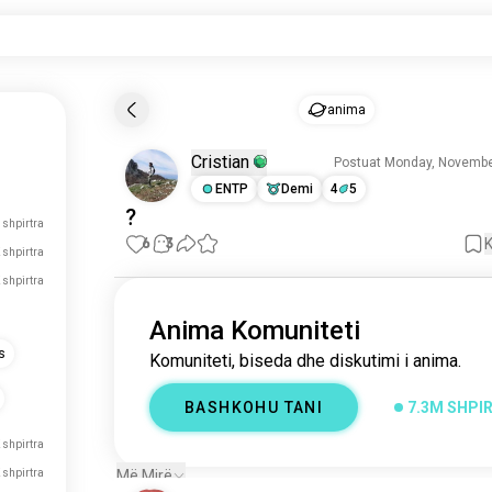
anima
Cristian
Postuat Monday, Novembe
ENTP
Demi
4
5
?
 shpirtra
6
3
 shpirtra
 shpirtra
Anima Komuniteti
s
Komuniteti, biseda dhe diskutimi i anima.
BASHKOHU TANI
7.3M SHPI
 shpirtra
 shpirtra
Më Mirë