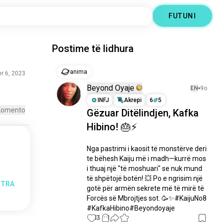
FUTUNI
Postime të lidhura
anima
r 6, 2023
Beyond Oyaje
EN
9o
INFJ
Akrepi
6
5
Komento
​Gëzuar Ditëlindjen, Kafka
Hibino! 🎂⚡ ​
​Nga pastrimi i kaosit të monstërve deri 
te bëhesh Kaiju më i madh—kurrë mos 
i thuaj një "të moshuari" se nuk mund 
të shpëtojë botën! 💥 Po e ngrisim një 
RTRA
gotë për armën sekrete më të mirë të 
Forcës së Mbrojtjes sot. 🥳✨​#KaijuNo8 
#KafkaHibino#Beyondoyaje
13
1