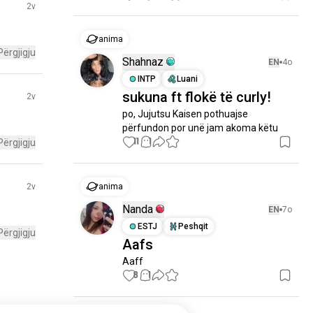
2v
anima
Përgjigju
Shahnaz
EN
4o
INTP
Luani
sukuna ft flokë të curly!
2v
po, Jujutsu Kaisen pothuajse 
përfundon por unë jam akoma këtu
11
1
Përgjigju
2v
anima
Nanda
EN
7o
ESTJ
Peshqit
Përgjigju
Aafs
Aaff
8
1