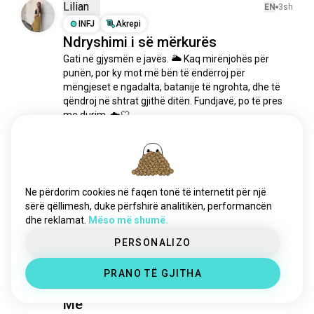
hard_to_love
74 shpirtra
Lilian
EN
3sh
plugnb
69 shpirtra
INFJ
Akrepi
Ndryshimi i së mërkurës
rehabilitim
60 shpirtra
Gati në gjysmën e javës. 🌥️ Kaq mirënjohës për 
littlemix
54 shpirtra
punën, por ky mot më bën të ëndërroj për 
rnberrët
54 shpirtra
mëngjeset e ngadalta, batanije të ngrohta, dhe të 
shpirt2shpirt
42 shpirtra
qëndroj në shtrat gjithë ditën. Fundjavë, po të pres 
rnbshkollëevjetër
42 shpirtra
me durim. ☁️🤍
13
1
hardgroove
32 shpirtra
ganjababe
24 shpirtra
duketëkërkoj
23 shpirtra
Destiny
EN
1mu
akon
22 shpirtra
ENFJ
Binjakët
Ne përdorim cookies në faqen tonë të internetit për një
familjashpirti
Gëzuar të dielën të gjithëve 💖🌞
22 shpirtra
sërë qëllimesh, duke përfshirë analitikën, performancën
dhe reklamat.
Mëso më shumë.
danieldiangelo
13 shpirtra
117
9
ibelieveinyou
13 shpirtra
PERSONALIZO
wavvyboi
9 shpirtra
Tiffany
EN
20sh
PRANO TË GJITHA
gooddays
9 shpirtra
ISFJ
Gaforre
japanesernb
8 shpirtra
Me
kështjellat_me_rërë
7 shpirtra