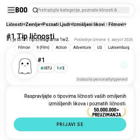
Boo
Pretražujte kategorije, poznate ličnosti ili
izmišljene likove.
Ličnosti
Zemlje
Poznati Ljudi
Izmišljeni likovi
Filmovi
#1 Tip ličnosti
#1 je ISTJ i Tip Eneagrama 1w2.
Poslednje izmene: 6. август 2026.
Filmovi
9 (Film)
Action
Adventure
US
Luksemburg
#1
ISTJ
1
2
Dodao/la personalitytypenerd
Raspravljajte o tipovima ličnosti vaših omiljenih
izmišljenih likova i poznatih ličnosti.
50.000.000+
PREUZIMANJA
PRIJAVI SE