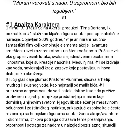
"Moram verovati u nadu. U suprotnom, bio bih
izgubljen."
#1
#1 Analiza Karaktera
U filmu "9," u režiji Šejna Akera i produkciji Tima Bartona, lik 
poznat kao #1 služi kao ključna figura unutar postapokaliptične 
naracije. Objavljen 2009. godine, "9" je animirani naučno-
fantastični film koji kombinuje elemente akcije i avanture, 
smešten u svet razoren ratom i uništen mašinama. Priča se vrti 
oko grupe svesnih lutaka, svaka sa jedinstvenim osobinama i 
ličnostima, koje su kreacije naučnika. Među njima, #1 se izdvaja 
kao vođa, navigirajući kroz izazove koje postavljaju njihova 
distopijska okruženja.
#1, čiji glas daje glumac Kristofer Plummer, oličava arhetip 
mudrog i iskusnog vođe. Kao najstariji od malih bića, #1 
preuzima odgovornost da vodi ostale dok se trude da prežive 
protiv neumoljivih pretnji koje predstavljaju mašine koje 
dominiraju njihovim svetom. Njegov lik obeležen je mešavinom 
odlučnosti i zaštitničkog instinkta, prikazujući osobine koje često 
rezoniraju sa herojskim figurama unutar žanra akcije/avanture. 
Tokom filma, #1-ova potraga odražava teme preživljavanja, 
otpornosti i potrage za nadom u naizgled bezizlaznoj situaciji.