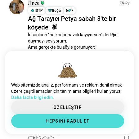
Лиса
EN
2y
ISTP
Boğa
6
7
Ağ Tarayıcı Petya sabah 3'te bir
köşede. 🕷
İnsanların "ne kadar havalı kayıyorsun" dediğini 
duymayı seviyorum.

Ama gerçekte bu şöyle görünüyor:
11
3
manu
EN
3y
ENTP
Yay
3
4
Web sitemizde analiz, performans ve reklam dahil olmak
burada fs ile ilgilenen biri var mı??
üzere çeşitli amaçlar için tanımlama bilgileri kullanıyoruz.
10
6
Daha fazla bilgi edin.
ÖZELLEŞTİR
Hunter
EN
1y
HEPSİNİ KABUL ET
ENFP
Oğlak
Sadece küçük bir önizleme 😉
9
2