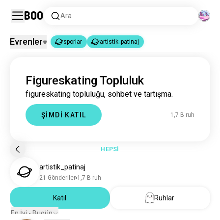
Boo
Ara
Evrenler
sporlar
artistik_patinaj
sporlar
artistik_patinaj
|
Figureskating Topluluk
sporlar
1,8 Mn ruh
figureskating topluluğu, sohbet ve tartışma.
artistik_patinaj
1,7 B ruh
ŞİMDİ KATIL
1,7 B ruh
HEPSİ
artistik_patinaj
21 Gönderiler
1,7 B ruh
Katıl
Ruhlar
En İyi - Bugün