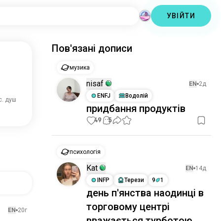
УВІЙТИ
Пов'язані дописи
музика
nisaf
EN
2д
ENFJ
Водолій
с. душ
придбання продуктів
49
5
психологія
Kat
EN
14д
INFP
Терези
9
1
день п'янства наодинці в
торговому центрі
EN
20г
вважається турботою