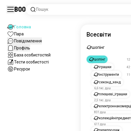
Boo
Пошук
Головна
Всесвіти
Пара
Повідомлення
шопінг
Профіль
База особистостей
шопінг
12 
Тести особистості
іграшки
42 
Ресурси
інструменти
11 
секонд_хенд
6,6 тис. душ
плюшеві_іграшки
2,5 тис. душ
електроннакомерц
831 душ
колекційніпредмет
611 душ
перепродаж