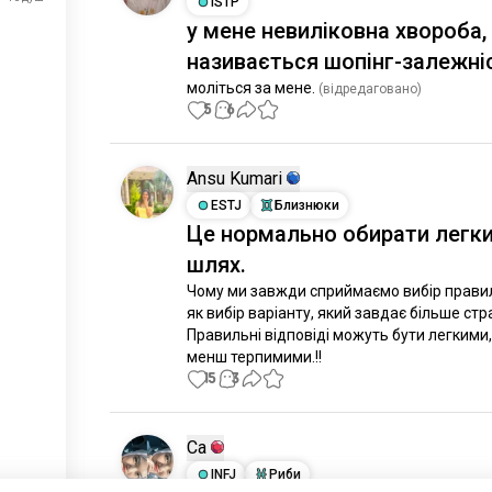
ISTP
у мене невиліковна хвороба,
називається шопінг-залежні
моліться за мене.
 (відредаговано)
5
6
Ansu Kumari
ESTJ
Близнюки
Це нормально обирати легк
шлях.
Чому ми завжди сприймаємо вибір правил
як вибір варіанту, який завдає більше стр
Правильні відповіді можуть бути легкими,
менш терпимими.!!
15
3
Ca
INFJ
Риби