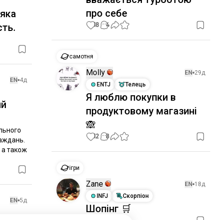
про себе
 яка
18
4
сть.
самотня
Molly
EN
29д
EN
4д
ENTJ
Телець
Я люблю покупки в
ий
продуктовому магазині
🙈
ьного 
12
8
аждань. 
 а також 
ігри
Zane
EN
18д
INFJ
Скорпіон
EN
5д
Шопінг 🛒