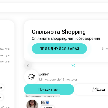
Спільнота Shopping
Спільнота shopping, чат і обговорення.
ПРИЄДНУЙСЯ ЗАРАЗ
13 ти
тис. душ
тис. душ
тис. душ
УСІ
шопінг
1,8 тис. дописів
13 тис. душ
ія
Приєднатися
Душі
Найкраще - сьогодні
и
Eli
40 душ