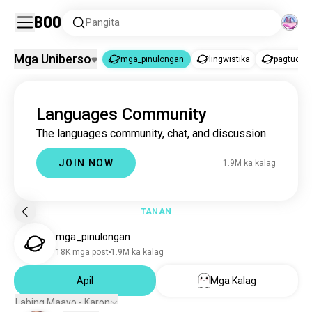
Boo
Pangita
Mga Uniberso
mga_pinulongan
lingwistika
pagtuonp
mga_pinulongan
Languages Community
mga_pinulongan
1.9M ka kalag
The languages community, chat, and discussion.
lingwistika
3.4K ka kalag
pagtuonpinulongan
1.2K ka kalag
JOIN NOW
1.9M ka kalag
TANAN
mga_pinulongan
18K mga post
1.9M ka kalag
Apil
Mga Kalag
Labing Maayo - Karon