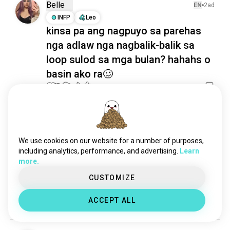
Belle
EN
2ad
INFP
Leo
kinsa pa ang nagpuyo sa parehas
nga adlaw nga nagbalik-balik sa
loop sulod sa mga bulan? hahahs o
basin ako ra🥴
13
4
Sofía
EN
5ad
ENFP
Acuario
8
7
We use cookies on our website for a number of purposes,
1 Ganti
including analytics, performance, and advertising.
Learn
Pagbinayloay sa Sinultian 🔀🧠🤓
more.
Interesado ko sa pagkat-on og Iningles... naa bay 
CUSTOMIZE
bisan kinsa nga makatabang kanako? Makatabang 
ko sa Espanyol 🤗
ACCEPT ALL
11
3