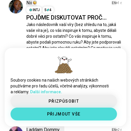
vyšetřování
208 lidí
Nii
EN
1 r.
workshop
157 lidí
INTJ
5
4
POJĎME DISKUTOVAT PROČ...
ancap
154 lidí
Jako následovník vaší víry (bez ohledu na to, jaká 
záchrana
122 lidí
vaše víra je), co vás inspiruje k tomu, abyste dělali 
podnikové_poradenství
93 lidí
dobré věci pro ostatní? Co vás inspiruje k tomu, 
tsa
86 lidí
abyste podali pomocnou ruku? Aby jste podporovali 
červenýkříž
82 lidí
ostatní? Aby jste sloužili ostatním? Co motivuje vaši 
dobrou vůli? 

fintech
70 lidí
hostování
66 lidí
#víra #služba #pomoc
nouzovéslužby
63 lidí
6
18
přístav
60 lidí
Soubory cookies na našich webových stránkách
zajištění_kvality
57 lidí
používáme pro řadu účelů, včetně analýzy, výkonnosti
Marisel
3 r.
a reklamy.
Další informace.
maloobchod
57 lidí
INFP
Kozoroh
render
54 lidí
PŘIZPŮSOBIT
💃🏻✨
counter
52 lidí
5
0
PŘIJMOUT VŠE
majáky
51 lidí
vojenskápolicie
50 lidí
Laddam Dommy
EN
2 r.
vyšetřování
48 lidí